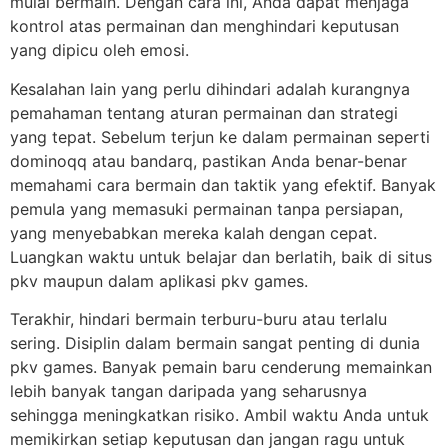
mulai bermain. Dengan cara ini, Anda dapat menjaga
kontrol atas permainan dan menghindari keputusan
yang dipicu oleh emosi.
Kesalahan lain yang perlu dihindari adalah kurangnya
pemahaman tentang aturan permainan dan strategi
yang tepat. Sebelum terjun ke dalam permainan seperti
dominoqq atau bandarq, pastikan Anda benar-benar
memahami cara bermain dan taktik yang efektif. Banyak
pemula yang memasuki permainan tanpa persiapan,
yang menyebabkan mereka kalah dengan cepat.
Luangkan waktu untuk belajar dan berlatih, baik di situs
pkv maupun dalam aplikasi pkv games.
Terakhir, hindari bermain terburu-buru atau terlalu
sering. Disiplin dalam bermain sangat penting di dunia
pkv games. Banyak pemain baru cenderung memainkan
lebih banyak tangan daripada yang seharusnya
sehingga meningkatkan risiko. Ambil waktu Anda untuk
memikirkan setiap keputusan dan jangan ragu untuk