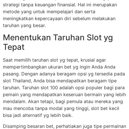
strategi tanpa keuangan finansial. Hal ini merupakan
metode yang untuk mempelajari dan serta
meningkatkan kepercayaan diri sebelum melakukan
taruhan yang besar.
Menentukan Taruhan Slot yg
Tepat
Saat memilih taruhan slot yg tepat, krusial agar
mempertimbangkan ukuran bet yg ingin Anda Anda
pasang. Dengan adanya beragam opsi yg tersedia pada
slot Thailand, Anda bisa mendapatkan beragam tipe
taruhan. Taruhan slot 100 adalah opsi populer bagi para
pemain yang mendapatkan keseruan bermain yang lebih
mendalam. Akan tetapi, bagi pemula atau mereka yang
mau mencoba tanpa modal yang tinggi, slot bet kecil
bisa jadi alternatif yg lebih baik.
Disamping besaran bet, perhatiakan juga tipe permainan