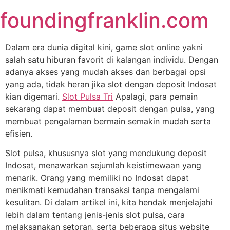
Skip
foundingfranklin.com
to
content
Dalam era dunia digital kini, game slot online yakni
salah satu hiburan favorit di kalangan individu. Dengan
adanya akses yang mudah akses dan berbagai opsi
yang ada, tidak heran jika slot dengan deposit Indosat
kian digemari.
Slot Pulsa Tri
Apalagi, para pemain
sekarang dapat membuat deposit dengan pulsa, yang
membuat pengalaman bermain semakin mudah serta
efisien.
Slot pulsa, khususnya slot yang mendukung deposit
Indosat, menawarkan sejumlah keistimewaan yang
menarik. Orang yang memiliki no Indosat dapat
menikmati kemudahan transaksi tanpa mengalami
kesulitan. Di dalam artikel ini, kita hendak menjelajahi
lebih dalam tentang jenis-jenis slot pulsa, cara
melaksanakan setoran, serta beberapa situs website