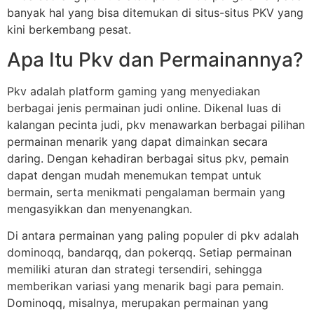
banyak hal yang bisa ditemukan di situs-situs PKV yang
kini berkembang pesat.
Apa Itu Pkv dan Permainannya?
Pkv adalah platform gaming yang menyediakan
berbagai jenis permainan judi online. Dikenal luas di
kalangan pecinta judi, pkv menawarkan berbagai pilihan
permainan menarik yang dapat dimainkan secara
daring. Dengan kehadiran berbagai situs pkv, pemain
dapat dengan mudah menemukan tempat untuk
bermain, serta menikmati pengalaman bermain yang
mengasyikkan dan menyenangkan.
Di antara permainan yang paling populer di pkv adalah
dominoqq, bandarqq, dan pokerqq. Setiap permainan
memiliki aturan dan strategi tersendiri, sehingga
memberikan variasi yang menarik bagi para pemain.
Dominoqq, misalnya, merupakan permainan yang