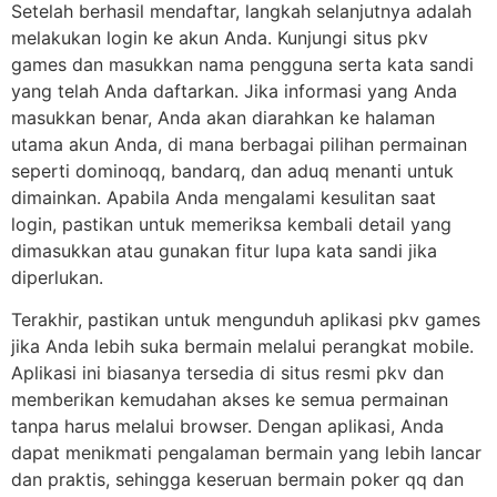
Setelah berhasil mendaftar, langkah selanjutnya adalah
melakukan login ke akun Anda. Kunjungi situs pkv
games dan masukkan nama pengguna serta kata sandi
yang telah Anda daftarkan. Jika informasi yang Anda
masukkan benar, Anda akan diarahkan ke halaman
utama akun Anda, di mana berbagai pilihan permainan
seperti dominoqq, bandarq, dan aduq menanti untuk
dimainkan. Apabila Anda mengalami kesulitan saat
login, pastikan untuk memeriksa kembali detail yang
dimasukkan atau gunakan fitur lupa kata sandi jika
diperlukan.
Terakhir, pastikan untuk mengunduh aplikasi pkv games
jika Anda lebih suka bermain melalui perangkat mobile.
Aplikasi ini biasanya tersedia di situs resmi pkv dan
memberikan kemudahan akses ke semua permainan
tanpa harus melalui browser. Dengan aplikasi, Anda
dapat menikmati pengalaman bermain yang lebih lancar
dan praktis, sehingga keseruan bermain poker qq dan