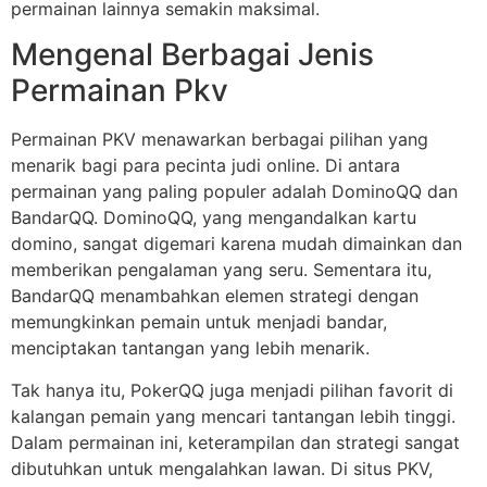
permainan lainnya semakin maksimal.
Mengenal Berbagai Jenis
Permainan Pkv
Permainan PKV menawarkan berbagai pilihan yang
menarik bagi para pecinta judi online. Di antara
permainan yang paling populer adalah DominoQQ dan
BandarQQ. DominoQQ, yang mengandalkan kartu
domino, sangat digemari karena mudah dimainkan dan
memberikan pengalaman yang seru. Sementara itu,
BandarQQ menambahkan elemen strategi dengan
memungkinkan pemain untuk menjadi bandar,
menciptakan tantangan yang lebih menarik.
Tak hanya itu, PokerQQ juga menjadi pilihan favorit di
kalangan pemain yang mencari tantangan lebih tinggi.
Dalam permainan ini, keterampilan dan strategi sangat
dibutuhkan untuk mengalahkan lawan. Di situs PKV,