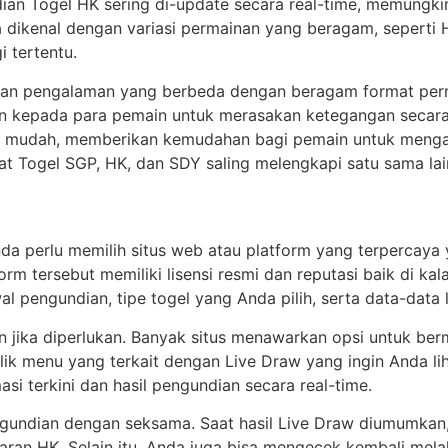
dian Togel HK sering di-update secara real-time, memung
ga dikenal dengan variasi permainan yang beragam, seper
i tertentu.
rkan pengalaman yang berbeda dengan beragam format per
n kepada para pemain untuk merasakan ketegangan secara l
at mudah, memberikan kemudahan bagi pemain untuk menga
uat Togel SGP, HK, dan SDY saling melengkapi satu sama lai
a perlu memilih situs web atau platform yang terpercaya 
m tersebut memiliki lisensi resmi dan reputasi baik di kala
l pengundian, tipe togel yang Anda pilih, serta data-data l
n jika diperlukan. Banyak situs menawarkan opsi untuk berm
k menu yang terkait dengan Live Draw yang ingin Anda lihat
si terkini dan hasil pengundian secara real-time.
ngundian dengan seksama. Saat hasil Live Draw diumumkan,
uaran HK. Selain itu, Anda juga bisa mengecek kembali mel