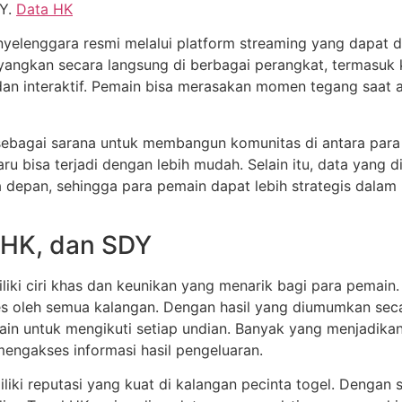
DY.
Data HK
nyelenggara resmi melalui platform streaming yang dapat
ayangkan secara langsung di berbagai perangkat, termasuk
an interaktif. Pemain bisa merasakan momen tegang saat 
sebagai sarana untuk membangun komunitas di antara para p
u bisa terjadi dengan lebih mudah. Selain itu, data yang d
sa depan, sehingga para pemain dapat lebih strategis dala
 HK, dan SDY
ki ciri khas dan keunikan yang menarik bagi para pemain
es oleh semua kalangan. Dengan hasil yang diumumkan se
n untuk mengikuti setiap undian. Banyak yang menjadikan
ngakses informasi hasil pengeluaran.
ki reputasi yang kuat di kalangan pecinta togel. Dengan s