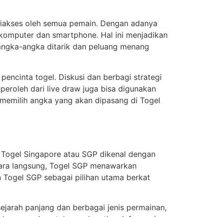
 diakses oleh semua pemain. Dengan adanya
 komputer dan smartphone. Hal ini menjadikan
angka-angka ditarik dan peluang menang
encinta togel. Diskusi dan berbagi strategi
iperoleh dari live draw juga bisa digunakan
m memilih angka yang akan dipasang di Togel
. Togel Singapore atau SGP dikenal dengan
cara langsung, Togel SGP menawarkan
 Togel SGP sebagai pilihan utama berkat
ejarah panjang dan berbagai jenis permainan,