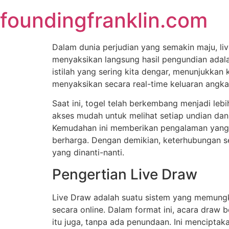
Skip
foundingfranklin.com
to
content
Dalam dunia perjudian yang semakin maju, liv
menyaksikan langsung hasil pengundian adala
istilah yang sering kita dengar, menunjukkan
menyaksikan secara real-time keluaran angka
Saat ini, togel telah berkembang menjadi leb
akses mudah untuk melihat setiap undian dan 
Kemudahan ini memberikan pengalaman yang 
berharga. Dengan demikian, keterhubungan sej
yang dinanti-nanti.
Pengertian Live Draw
Live Draw adalah suatu sistem yang memungk
secara online. Dalam format ini, acara draw
itu juga, tanpa ada penundaan. Ini mencipta