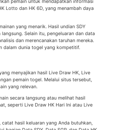
kinkan pemain untuk mendapatkan informasi
ti HK Lotto dan HK 6D, yang menambah daya
mainan yang menarik. Hasil undian SDY
angsung. Selain itu, pengeluaran dan data
nalisis dan merencanakan taruhan mereka.
n dalam dunia togel yang kompetitif.
yang menyajikan hasil Live Draw HK, Live
ngan pemain togel. Melalui situs tersebut,
ain yang relevan.
ain secara langsung atau melihat hasil
, seperti Live Draw HK Hari Ini atau Live
 catat hasil keluaran yang Anda butuhkan,
alui bagian Data SDY, Data SGP, dan Data HK