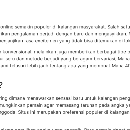
i online semakin populer di kalangan masyarakat. Salah s
kan pengalaman berjudi dengan baru dan mengasyikkan. 
anjikan rasa excitemen yang tidak bisa ditemukan di loka
 konvensional, melainkan juga memberikan berbagai tipe p
 seru dan metode berjudi yang beragam bervariasi, Maha 4
ami telusuri lebih jauh tentang apa yang membuat Maha 
?
ring dimana menawarkan sensasi baru untuk kalangan pen
emungkinkan pemain agar memasang taruhan pada angka ya
oda. Situs ini merupakan preferensi populer di kalangan