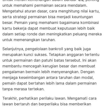
untuk memahami permainan secara mendalam.
Mengetahui aturan dasar, cara menghitung nilai kartu,
serta strategi permainan bisa menjadi keuntungan
besar. Pemain yang memahami bagaimana kombinasi
kartu bekerja dapat membuat keputusan lebih baik
dalam setiap ronde dan meningkatkan peluang mereka
untuk memenangkan taruhan.
Selanjutnya, pengelolaan bankroll yang baik juga
merupakan kunci sukses. Tetapkan anggaran tertentu
untuk permainan dan patuhi batas tersebut. Ini akan
membantu mencegah kerugian besar dan membuat
pengalaman bermain lebih menyenangkan. Dengan
menjaga keseimbangan antara taruhan dan modal,
pemain dapat bertahan lebih lama dalam permainan
tanpa merasa tertekan.
Terakhir, perhatikan perilaku lawan. Mengamati cara
lawan bertaruh dan berperilaku bisa memberikan