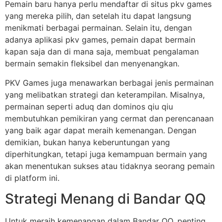
Pemain baru hanya perlu mendaftar di situs pkv games
yang mereka pilih, dan setelah itu dapat langsung
menikmati berbagai permainan. Selain itu, dengan
adanya aplikasi pkv games, pemain dapat bermain
kapan saja dan di mana saja, membuat pengalaman
bermain semakin fleksibel dan menyenangkan.
PKV Games juga menawarkan berbagai jenis permainan
yang melibatkan strategi dan keterampilan. Misalnya,
permainan seperti aduq dan dominos qiu qiu
membutuhkan pemikiran yang cermat dan perencanaan
yang baik agar dapat meraih kemenangan. Dengan
demikian, bukan hanya keberuntungan yang
diperhitungkan, tetapi juga kemampuan bermain yang
akan menentukan sukses atau tidaknya seorang pemain
di platform ini.
Strategi Menang di Bandar QQ
Untuk meraih kemenangan dalam Bandar QQ, penting