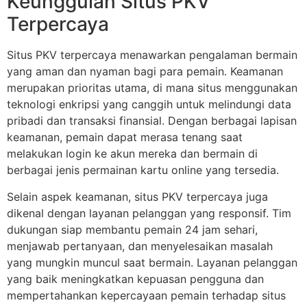
Keunggulan Situs PKV
Terpercaya
Situs PKV terpercaya menawarkan pengalaman bermain
yang aman dan nyaman bagi para pemain. Keamanan
merupakan prioritas utama, di mana situs menggunakan
teknologi enkripsi yang canggih untuk melindungi data
pribadi dan transaksi finansial. Dengan berbagai lapisan
keamanan, pemain dapat merasa tenang saat
melakukan login ke akun mereka dan bermain di
berbagai jenis permainan kartu online yang tersedia.
Selain aspek keamanan, situs PKV terpercaya juga
dikenal dengan layanan pelanggan yang responsif. Tim
dukungan siap membantu pemain 24 jam sehari,
menjawab pertanyaan, dan menyelesaikan masalah
yang mungkin muncul saat bermain. Layanan pelanggan
yang baik meningkatkan kepuasan pengguna dan
mempertahankan kepercayaan pemain terhadap situs