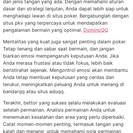
dan jenis tangan yang ada. Dengan memahami aturan
dasar dan strategi lanjutan, Anda dapat lebih siap untuk
menghadapi lawan di situs poker. Bergabunglah dengan
situs pkv yang terpercaya untuk mendapatkan
pengalaman bermain yang optimal.
DominoQQ
Mentalitas yang kuat juga sangat penting dalam poker.
Tetap tenang dan sabar saat bermain, dan jangan
biarkan emosi mempengaruhi keputusan Anda. Jika
Anda merasa frustasi atau tidak fokus, lebih baik
beristirahat sejenak. Mengontrol emosi akan membantu
Anda tetap membuat keputusan yang cerdas dan
terukur, meningkatkan peluang Anda untuk menang di
bandarqq atau situs aduqq.
Terakhir, bettor yang sukses selalu melakukan evaluasi
setelah permainan. Analisis permainan Anda untuk
menemukan kesalahan dan area yang perlu diperbaiki.
Catat momen-momen penting, termasuk tangan yang
kalah dan menang, untuk memahami pola permainan