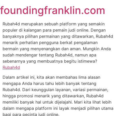
Skip
foundingfranklin.com
to
content
Rubah4d merupakan sebuah platform yang semakin
populer di kalangan para pemain judi online. Dengan
banyaknya pilihan permainan yang ditawarkan, Rubah4d
menarik perhatian pengguna berkat pengalaman
bermain yang menyenangkan dan aman. Mungkin Anda
sudah mendengar tentang Rubah4d, namun apa
sebenarnya yang membuatnya begitu istimewa?
Rubah4d
Dalam artikel ini, kita akan membahas lima alasan
mengapa Anda harus tahu lebih banyak tentang
Rubah4d. Dari keunggulan layanan, variasi permainan,
hingga promosi menarik yang ditawarkan, Rubah4d
memiliki banyak hal untuk dijelajahi. Mari kita lihat lebih
dalam mengapa platform ini layak menjadi pilihan utama
bagi para pecinta judi online.