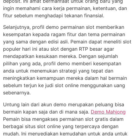
deposit. Ini amat bermanfaat untuk orang baru yang
ingin memahami cara kerja permainan, ketentuan, dan
fitur sebelum menghadapi tekanan finansial.
Selanjutnya, profil demo permainan slot memberikan
kesempatan kepada ragam fitur dan tema permainan
yang sama dengan edisi asli. Pemain dapat meneliti slot
populer hari ini atau slot dengan RTP besar agar
mendapatkan kesukaan mereka. Dengan sejumlah
pilihan yang ada, profil demo memberi kesempatan
anda untuk menemukan strategi yang tepat dan
meningkatkan kemampuan mereka dalam hal bermain
sebelum terjun ke judi slot online menggunakan uang
sebenarnya.
Untung lain dari akun demo merupakan peluang bisa
bermain kapan saja dan di mana saja.
Demo Mahjong
Pemain bisa mengakses permainan slot gratis dalam
berbagai situs slot online yang terpercaya dengan
mudah. Ini menyediakan kemudahan untuk anda untuk