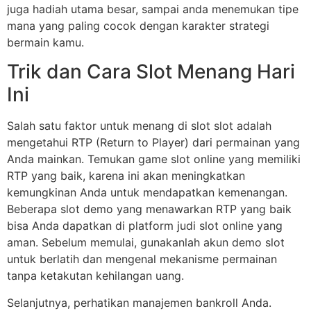
juga hadiah utama besar, sampai anda menemukan tipe
mana yang paling cocok dengan karakter strategi
bermain kamu.
Trik dan Cara Slot Menang Hari
Ini
Salah satu faktor untuk menang di slot slot adalah
mengetahui RTP (Return to Player) dari permainan yang
Anda mainkan. Temukan game slot online yang memiliki
RTP yang baik, karena ini akan meningkatkan
kemungkinan Anda untuk mendapatkan kemenangan.
Beberapa slot demo yang menawarkan RTP yang baik
bisa Anda dapatkan di platform judi slot online yang
aman. Sebelum memulai, gunakanlah akun demo slot
untuk berlatih dan mengenal mekanisme permainan
tanpa ketakutan kehilangan uang.
Selanjutnya, perhatikan manajemen bankroll Anda.