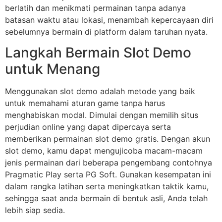
berlatih dan menikmati permainan tanpa adanya
batasan waktu atau lokasi, menambah kepercayaan diri
sebelumnya bermain di platform dalam taruhan nyata.
Langkah Bermain Slot Demo
untuk Menang
Menggunakan slot demo adalah metode yang baik
untuk memahami aturan game tanpa harus
menghabiskan modal. Dimulai dengan memilih situs
perjudian online yang dapat dipercaya serta
memberikan permainan slot demo gratis. Dengan akun
slot demo, kamu dapat mengujicoba macam-macam
jenis permainan dari beberapa pengembang contohnya
Pragmatic Play serta PG Soft. Gunakan kesempatan ini
dalam rangka latihan serta meningkatkan taktik kamu,
sehingga saat anda bermain di bentuk asli, Anda telah
lebih siap sedia.