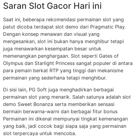
Saran Slot Gacor Hari ini
Saat ini, beberapa rekomendasi permainan slot yang
patut dicoba terdapat slot demo dari Pragmatic Play.
Dengan konsep menawan dan visual yang
mengesankan, slot ini bukan hanya menghibur tetapi
juga menawarkan kesempatan besar untuk
memenangkan penghargaan. Slot seperti Gates of
Olympus dan Starlight Princess sangat populer di antara
para pemain berkat RTP yang tinggi dan mekanisme
permainan yang sederhana tetapi menghibur.
Di sisi lain, PG Soft juga menghadirkan berbagai
permainan slot yang menarik. Salah satunya adalah slot
demo Sweet Bonanza serta memberikan sensasi
bermain berwarna-warni dan berbagai fitur bonus
Permainan ini dikenal mempunyai tingkat kemenangan
yang baik, jadi cocok bagi siapa saja yang permainan
slot terpercaya untuk mencoba.