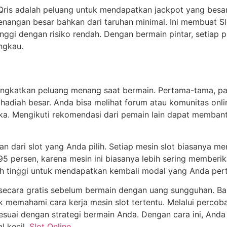
a Qris adalah peluang untuk mendapatkan jackpot yang bes
angan besar bahkan dari taruhan minimal. Ini membuat Sl
nggi dengan risiko rendah. Dengan bermain pintar, setia
ngkau.
ingkatkan peluang menang saat bermain. Pertama-tama, pas
adiah besar. Anda bisa melihat forum atau komunitas onli
a. Mengikuti rekomendasi dari pemain lain dapat memban
n dari slot yang Anda pilih. Setiap mesin slot biasanya me
as 95 persen, karena mesin ini biasanya lebih sering memb
h tinggi untuk mendapatkan kembali modal yang Anda per
 secara gratis sebelum bermain dengan uang sungguhan. Ban
memahami cara kerja mesin slot tertentu. Melalui percobaa
suai dengan strategi bermain Anda. Dengan cara ini, Anda b
l kecil.
Slot Online