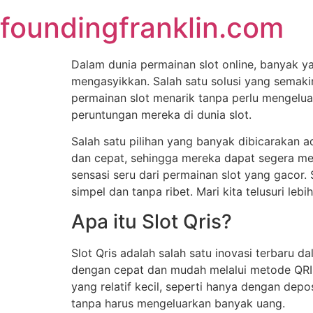
Skip
foundingfranklin.com
to
content
Dalam dunia permainan slot online, banyak 
mengasyikkan. Salah satu solusi yang semaki
permainan slot menarik tanpa perlu mengelua
peruntungan mereka di dunia slot.
Salah satu pilihan yang banyak dibicarakan
dan cepat, sehingga mereka dapat segera me
sensasi seru dari permainan slot yang gacor. 
simpel dan tanpa ribet. Mari kita telusuri le
Apa itu Slot Qris?
Slot Qris adalah salah satu inovasi terbaru 
dengan cepat dan mudah melalui metode QRI
yang relatif kecil, seperti hanya dengan dep
tanpa harus mengeluarkan banyak uang.