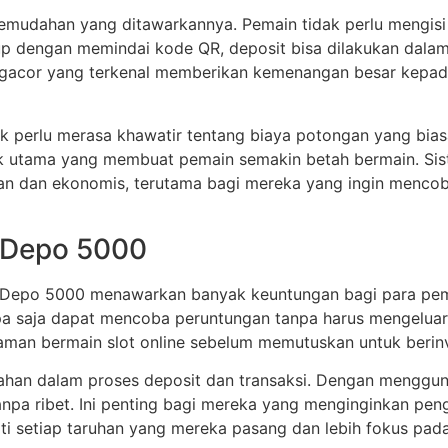
 kemudahan yang ditawarkannya. Pemain tidak perlu mengi
 dengan memindai kode QR, deposit bisa dilakukan dalam se
t gacor yang terkenal memberikan kemenangan besar kepa
ak perlu merasa khawatir tentang biaya potongan yang bias
ik utama yang membuat pemain semakin betah bermain. Sis
 dan ekonomis, terutama bagi mereka yang ingin mencoba
 Depo 5000
t Depo 5000 menawarkan banyak keuntungan bagi para pemai
apa saja dapat mencoba peruntungan tanpa harus mengeluar
man bermain slot online sebelum memutuskan untuk berinv
dahan dalam proses deposit dan transaksi. Dengan mengg
npa ribet. Ini penting bagi mereka yang menginginkan pen
i setiap taruhan yang mereka pasang dan lebih fokus pad