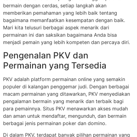
bermain dengan cerdas, setiap langkah akan
memberikan pemahaman yang lebih baik tentang
bagaimana memanfaatkan kesempatan dengan baik.
Mari kita telusuri berbagai aspek menarik dari
permainan ini dan saksikan bagaimana Anda bisa
menjadi pemain yang lebih kompeten dan percaya diri.
Pengenalan PKV dan
Permainan yang Tersedia
PKV adalah platform permainan online yang semakin
populer di kalangan penggemar judi. Dengan berbagai
macam permainan yang ditawarkan, PKV menyediakan
pengalaman bermain yang menarik dan terbaik bagi
para pemainnya. Situs PKV menawarkan akses mudah
dan aman untuk mendaftar, mengunduh, dan bermain
berbagai jenis permainan poker dan domino.
Di dalam PKV, terdapat banyak pilihan permainan yang