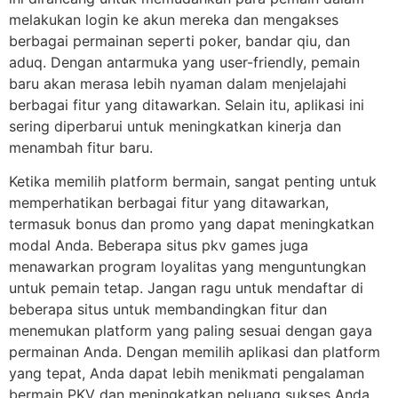
melakukan login ke akun mereka dan mengakses
berbagai permainan seperti poker, bandar qiu, dan
aduq. Dengan antarmuka yang user-friendly, pemain
baru akan merasa lebih nyaman dalam menjelajahi
berbagai fitur yang ditawarkan. Selain itu, aplikasi ini
sering diperbarui untuk meningkatkan kinerja dan
menambah fitur baru.
Ketika memilih platform bermain, sangat penting untuk
memperhatikan berbagai fitur yang ditawarkan,
termasuk bonus dan promo yang dapat meningkatkan
modal Anda. Beberapa situs pkv games juga
menawarkan program loyalitas yang menguntungkan
untuk pemain tetap. Jangan ragu untuk mendaftar di
beberapa situs untuk membandingkan fitur dan
menemukan platform yang paling sesuai dengan gaya
permainan Anda. Dengan memilih aplikasi dan platform
yang tepat, Anda dapat lebih menikmati pengalaman
bermain PKV dan meningkatkan peluang sukses Anda.