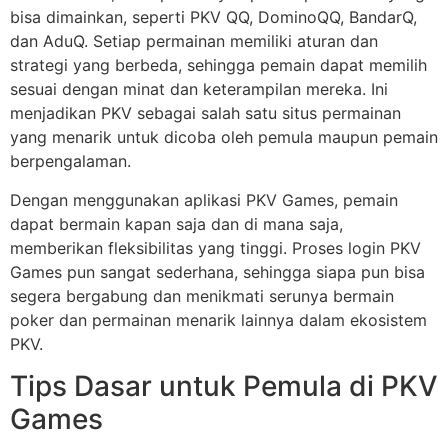
bisa dimainkan, seperti PKV QQ, DominoQQ, BandarQ,
dan AduQ. Setiap permainan memiliki aturan dan
strategi yang berbeda, sehingga pemain dapat memilih
sesuai dengan minat dan keterampilan mereka. Ini
menjadikan PKV sebagai salah satu situs permainan
yang menarik untuk dicoba oleh pemula maupun pemain
berpengalaman.
Dengan menggunakan aplikasi PKV Games, pemain
dapat bermain kapan saja dan di mana saja,
memberikan fleksibilitas yang tinggi. Proses login PKV
Games pun sangat sederhana, sehingga siapa pun bisa
segera bergabung dan menikmati serunya bermain
poker dan permainan menarik lainnya dalam ekosistem
PKV.
Tips Dasar untuk Pemula di PKV
Games