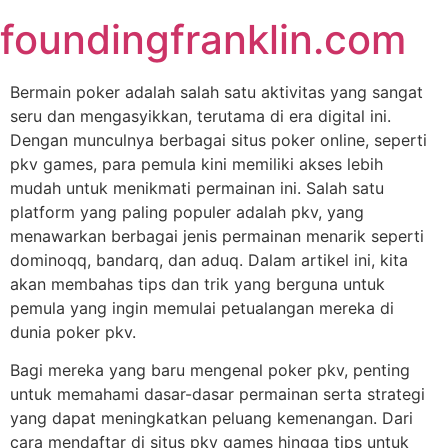
Skip
foundingfranklin.com
to
content
Bermain poker adalah salah satu aktivitas yang sangat
seru dan mengasyikkan, terutama di era digital ini.
Dengan munculnya berbagai situs poker online, seperti
pkv games, para pemula kini memiliki akses lebih
mudah untuk menikmati permainan ini. Salah satu
platform yang paling populer adalah pkv, yang
menawarkan berbagai jenis permainan menarik seperti
dominoqq, bandarq, dan aduq. Dalam artikel ini, kita
akan membahas tips dan trik yang berguna untuk
pemula yang ingin memulai petualangan mereka di
dunia poker pkv.
Bagi mereka yang baru mengenal poker pkv, penting
untuk memahami dasar-dasar permainan serta strategi
yang dapat meningkatkan peluang kemenangan. Dari
cara mendaftar di situs pkv games hingga tips untuk