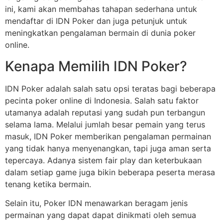
ini, kami akan membahas tahapan sederhana untuk
mendaftar di IDN Poker dan juga petunjuk untuk
meningkatkan pengalaman bermain di dunia poker
online.
Kenapa Memilih IDN Poker?
IDN Poker adalah salah satu opsi teratas bagi beberapa
pecinta poker online di Indonesia. Salah satu faktor
utamanya adalah reputasi yang sudah pun terbangun
selama lama. Melalui jumlah besar pemain yang terus
masuk, IDN Poker memberikan pengalaman permainan
yang tidak hanya menyenangkan, tapi juga aman serta
tepercaya. Adanya sistem fair play dan keterbukaan
dalam setiap game juga bikin beberapa peserta merasa
tenang ketika bermain.
Selain itu, Poker IDN menawarkan beragam jenis
permainan yang dapat dapat dinikmati oleh semua