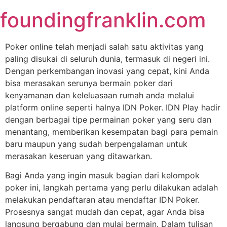
Skip
foundingfranklin.com
to
content
Poker online telah menjadi salah satu aktivitas yang
paling disukai di seluruh dunia, termasuk di negeri ini.
Dengan perkembangan inovasi yang cepat, kini Anda
bisa merasakan serunya bermain poker dari
kenyamanan dan keleluasaan rumah anda melalui
platform online seperti halnya IDN Poker. IDN Play hadir
dengan berbagai tipe permainan poker yang seru dan
menantang, memberikan kesempatan bagi para pemain
baru maupun yang sudah berpengalaman untuk
merasakan keseruan yang ditawarkan.
Bagi Anda yang ingin masuk bagian dari kelompok
poker ini, langkah pertama yang perlu dilakukan adalah
melakukan pendaftaran atau mendaftar IDN Poker.
Prosesnya sangat mudah dan cepat, agar Anda bisa
langsung bergabung dan mulai bermain. Dalam tulisan