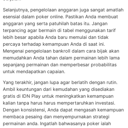
Selanjutnya, pengelolaan anggaran juga sangat amatlah
esensial dalam poker online. Pastikan Anda membuat
anggaran yang serta patuhilah batas itu. Jangan
terpancing agar bermain di tabel menggunakan tarif
lebih besar apabila Anda baru memulai dan tidak
percaya terhadap kemampuan Anda di saat ini.
Mengenai pengelolaan bankroll dalam cara bijak akan
memudahkan Anda tahan dalam permainan lebih lama
sepanjang permainan dan memperbesar probabilitas
untuk mendapatkan capaian.
Yang terakhir, jangan lupa agar berlatih dengan rutin.
Ambil keuntungan dari kemudahan yang disediakan
gratis di IDN Play untuk meningkatkan kemampuan
kalian tanpa harus harus mempertaruhkan investasi.
Dengan konsistensi, Anda dapat mengasah kemampuan
membaca pesaing dan menyempurnakan strategi
permainan anda. Ingatlah bahwasanya poker ialah