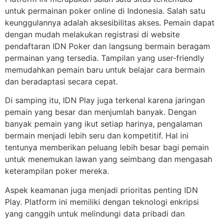
untuk permainan poker online di Indonesia. Salah satu
keunggulannya adalah aksesibilitas akses. Pemain dapat
dengan mudah melakukan registrasi di website
pendaftaran IDN Poker dan langsung bermain beragam
permainan yang tersedia. Tampilan yang user-friendly
memudahkan pemain baru untuk belajar cara bermain
dan beradaptasi secara cepat.
Di samping itu, IDN Play juga terkenal karena jaringan
pemain yang besar dan menjumlah banyak. Dengan
banyak pemain yang ikut setiap harinya, pengalaman
bermain menjadi lebih seru dan kompetitif. Hal ini
tentunya memberikan peluang lebih besar bagi pemain
untuk menemukan lawan yang seimbang dan mengasah
keterampilan poker mereka.
Aspek keamanan juga menjadi prioritas penting IDN
Play. Platform ini memiliki dengan teknologi enkripsi
yang canggih untuk melindungi data pribadi dan