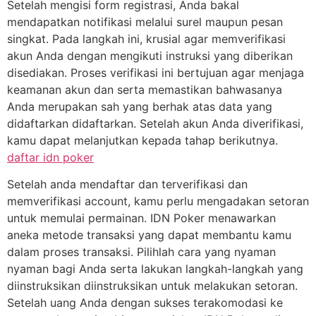
Setelah mengisi form registrasi, Anda bakal
mendapatkan notifikasi melalui surel maupun pesan
singkat. Pada langkah ini, krusial agar memverifikasi
akun Anda dengan mengikuti instruksi yang diberikan
disediakan. Proses verifikasi ini bertujuan agar menjaga
keamanan akun dan serta memastikan bahwasanya
Anda merupakan sah yang berhak atas data yang
didaftarkan didaftarkan. Setelah akun Anda diverifikasi,
kamu dapat melanjutkan kepada tahap berikutnya.
daftar idn poker
Setelah anda mendaftar dan terverifikasi dan
memverifikasi account, kamu perlu mengadakan setoran
untuk memulai permainan. IDN Poker menawarkan
aneka metode transaksi yang dapat membantu kamu
dalam proses transaksi. Pilihlah cara yang nyaman
nyaman bagi Anda serta lakukan langkah-langkah yang
diinstruksikan diinstruksikan untuk melakukan setoran.
Setelah uang Anda dengan sukses terakomodasi ke