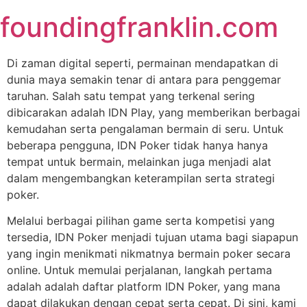
Skip
foundingfranklin.com
to
content
Di zaman digital seperti, permainan mendapatkan di
dunia maya semakin tenar di antara para penggemar
taruhan. Salah satu tempat yang terkenal sering
dibicarakan adalah IDN Play, yang memberikan berbagai
kemudahan serta pengalaman bermain di seru. Untuk
beberapa pengguna, IDN Poker tidak hanya hanya
tempat untuk bermain, melainkan juga menjadi alat
dalam mengembangkan keterampilan serta strategi
poker.
Melalui berbagai pilihan game serta kompetisi yang
tersedia, IDN Poker menjadi tujuan utama bagi siapapun
yang ingin menikmati nikmatnya bermain poker secara
online. Untuk memulai perjalanan, langkah pertama
adalah adalah daftar platform IDN Poker, yang mana
dapat dilakukan dengan cepat serta cepat. Di sini, kami