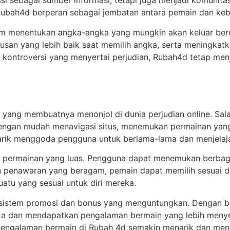
ngsi sebagai sumber informasi, tetapi juga menjadi komunit
ubah4d berperan sebagai jembatan antara pemain dan keber
menentukan angka-angka yang mungkin akan keluar berdas
n yang lebih baik saat memilih angka, serta meningkatkan
ri kontroversi yang menyertai perjudian, Rubah4d tetap me
yang membuatnya menonjol di dunia perjudian online. Sal
 dengan mudah menavigasi situs, menemukan permainan yan
arik menggoda pengguna untuk berlama-lama dan menjelaj
si permainan yang luas. Pengguna dapat menemukan berbaga
n penawaran yang beragam, pemain dapat memilih sesuai de
tu yang sesuai untuk diri mereka.
ah sistem promosi dan bonus yang menguntungkan. Dengan b
a dan mendapatkan pengalaman bermain yang lebih menyena
 pengalaman bermain di Rubah 4d semakin menarik dan me