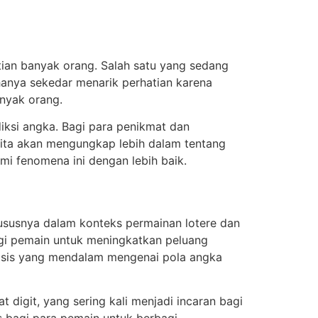
ian banyak orang. Salah satu yang sedang
hanya sekedar menarik perhatian karena
anyak orang.
iksi angka. Bagi para penikmat dan
 kita akan mengungkap lebih dalam tentang
mi fenomena ini dengan lebih baik.
ususnya dalam konteks permainan lotere dan
gi pemain untuk meningkatkan peluang
lisis yang mendalam mengenai pola angka
igit, yang sering kali menjadi incaran bagi