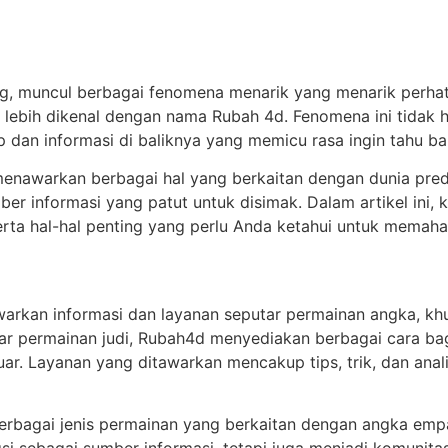
g, muncul berbagai fenomena menarik yang menarik perhat
 lebih dikenal dengan nama Rubah 4d. Fenomena ini tidak 
p dan informasi di baliknya yang memicu rasa ingin tahu b
enawarkan berbagai hal yang berkaitan dengan dunia pred
er informasi yang patut untuk disimak. Dalam artikel ini,
erta hal-hal penting yang perlu Anda ketahui untuk memaha
rkan informasi dan layanan seputar permainan angka, kh
r permainan judi, Rubah4d menyediakan berbagai cara ba
r. Layanan yang ditawarkan mencakup tips, trik, dan ana
agai jenis permainan yang berkaitan dengan angka empat d