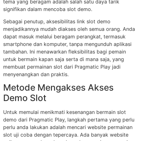
tema yang beragam adalah salah satu daya tarik
signifikan dalam mencoba slot demo.
Sebagai penutup, aksesibilitas link slot demo
menjadikannya mudah diakses oleh semua orang. Anda
dapat masuk melalui beragam perangkat, termasuk
smartphone dan komputer, tanpa mengunduh aplikasi
tambahan. Ini menawarkan fleksibilitas bagi pemain
untuk bermain kapan saja serta di mana saja, yang
membuat permainan slot dari Pragmatic Play jadi
menyenangkan dan praktis.
Metode Mengakses Akses
Demo Slot
Untuk memulai menikmati kesenangan bermain slot
demo dari Pragmatic Play, langkah pertama yang perlu
perlu anda lakukan adalah mencari website permainan
slot uji coba dengan tepercaya. Ada banyak website