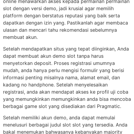
online menawarkan akses kepada permainan permainan
slot dengan versi demo, jadi krusial agar memilih
platform dengan berstatus reputasi yang baik serta
dapatkan dengan izin yang. Pastikanlah agar membaca
ulasan dan mencari tahu rekomendasi sebelumnya
membuat akun.
Setelah mendapatkan situs yang tepat diinginkan, Anda
dapat membuat akun demo slot tanpa harus
menyetorkan deposit. Proses registrasi umumnya
mudah, anda hanya perlu mengisi formulir yang berisi
informasi penting misalnya nama, alamat email, dan
kadang no handphone. Setelah menyelesaikan
registrasi, anda akan mendapat akses ke profil uji coba
yang memungkinkan memungkinkan anda bisa mencoba
berbagai game slot yang disediakan dari Pragmatic.
Setelah memiliki akun demo, anda dapat memulai
menelusuri berbagai judul slot slot yang tersedia. Anda
bakal menemukan bahwasanya kebanyakan majority