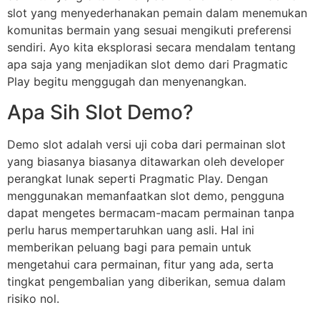
slot yang menyederhanakan pemain dalam menemukan
komunitas bermain yang sesuai mengikuti preferensi
sendiri. Ayo kita eksplorasi secara mendalam tentang
apa saja yang menjadikan slot demo dari Pragmatic
Play begitu menggugah dan menyenangkan.
Apa Sih Slot Demo?
Demo slot adalah versi uji coba dari permainan slot
yang biasanya biasanya ditawarkan oleh developer
perangkat lunak seperti Pragmatic Play. Dengan
menggunakan memanfaatkan slot demo, pengguna
dapat mengetes bermacam-macam permainan tanpa
perlu harus mempertaruhkan uang asli. Hal ini
memberikan peluang bagi para pemain untuk
mengetahui cara permainan, fitur yang ada, serta
tingkat pengembalian yang diberikan, semua dalam
risiko nol.