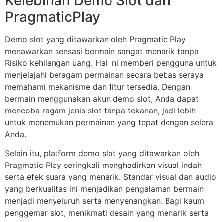
Kelebihan Demo Slot dari
PragmaticPlay
Demo slot yang ditawarkan oleh Pragmatic Play
menawarkan sensasi bermain sangat menarik tanpa
Risiko kehilangan uang. Hal ini memberi pengguna untuk
menjelajahi beragam permainan secara bebas seraya
memahami mekanisme dan fitur tersedia. Dengan
bermain menggunakan akun demo slot, Anda dapat
mencoba ragam jenis slot tanpa tekanan, jadi lebih
untuk menemukan permainan yang tepat dengan selera
Anda.
Selain itu, platform demo slot yang ditawarkan oleh
Pragmatic Play seringkali menghadirkan visual indah
serta efek suara yang menarik. Standar visual dan audio
yang berkualitas ini menjadikan pengalaman bermain
menjadi menyeluruh serta menyenangkan. Bagi kaum
penggemar slot, menikmati desain yang menarik serta