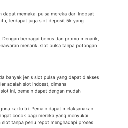
 dapat memakai pulsa mereka dari Indosat
tu, terdapat juga slot deposit 5k yang
n. Dengan berbagai bonus dan promo menarik,
penawaran menarik, slot pulsa tanpa potongan
da banyak jenis slot pulsa yang dapat diakses
r adalah slot indosat, dimana
slot ini, pemain dapat dengan mudah
gguna kartu tri. Pemain dapat melaksanakan
 sangat cocok bagi mereka yang menyukai
slot tanpa perlu repot menghadapi proses