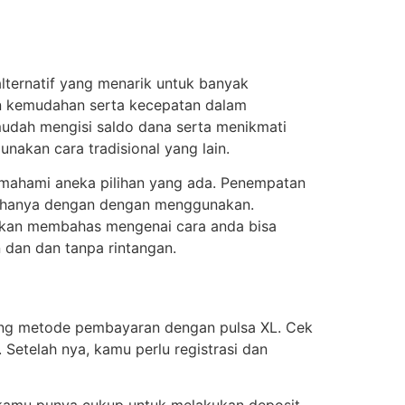
lternatif yang menarik untuk banyak
n kemudahan serta kecepatan dalam
mudah mengisi saldo dana serta menikmati
unakan cara tradisional yang lain.
emahami aneka pilihan yang ada. Penempatan
aja hanya dengan dengan menggunakan.
 akan membahas mengenai cara anda bisa
dan dan tanpa rintangan.
ung metode pembayaran dengan pulsa XL. Cek
 Setelah nya, kamu perlu registrasi dan