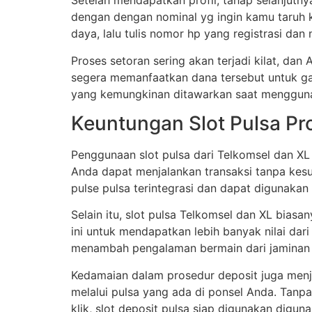
Setelah mendapatkan profil, tahap selanjutn
dengan dengan nominal yg ingin kamu taruh 
daya, lalu tulis nomor hp yang registrasi da
Proses setoran sering akan terjadi kilat, da
segera memanfaatkan dana tersebut untuk gam
yang kemungkinan ditawarkan saat mengguna
Keuntungan Slot Pulsa Pr
Penggunaan slot pulsa dari Telkomsel dan X
Anda dapat menjalankan transaksi tanpa kesul
pulse pulsa terintegrasi dan dapat digunaka
Selain itu, slot pulsa Telkomsel dan XL b
ini untuk mendapatkan lebih banyak nilai dari 
menambah pengalaman bermain dari jaminan
Kedamaian dalam prosedur deposit juga men
melalui pulsa yang ada di ponsel Anda. Tanp
klik, slot deposit pulsa siap digunakan dig