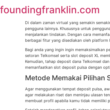
Skip
foundingfranklin.com
to
content
Di dalam zaman virtual yang semakin semakin 
pengguna lainnya. Khususnya untuk penggun
menjalankan tindakan. Dengan cara memanfaa
berbagai fitur yang disediakan oleh platform 
Bagi anda yang ingin ingin memaksimalkan p
setoran Telkomsel serta slot deposit XL mem
Kemudian, tahap deposit dana Telkomsel dan
memanfaatkan slot deposit pulsa dengan opt
Metode Memakai Pilihan 
Agar menggunakan tempat deposit pulsa, aw
agar melakukan riset dan meninjau ulasan ten
membuat profil apabila kamu tidak memiliki pro