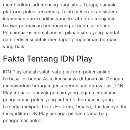
memberikan jadi menang bagi situs. Tetapi, banyak
platform poker terkemuka telah menerapkan sistem
keamanan dan keadilan yang ketat untuk menjamin
bahwa permainan berlangsung dengan seimbang.
Pemain harus memahami isi pilihan situs yang handal
dan berlisensi untuk mendapat pengalaman bermain
yang baik.
Fakta Tentang IDN Play
IDN Play adalah salah satu platform poker online
terbesar di benua Asia, khususnya di tanah air. Dengan
menawarkan beragam jenis permainan dan variasi, IDN
Play menarik banyak pemain yang ingin mengalami
pengalaman poker yang autentik. Permainan yang
tersedia meliputi Texas Hold’em, Omaha, dan lainnya. Ini
menjadikan IDN Play sebagai pilihan utama bagi
penggemar poker.