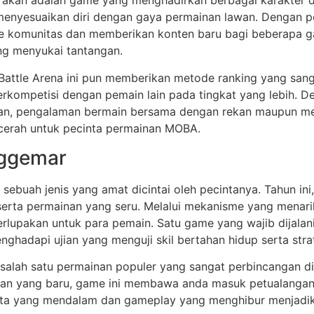
arakan adalah game yang menghadirkan berbagai karakter
enyesuaikan diri dengan gaya permainan lawan. Dengan pe
komunitas dan memberikan konten baru bagi beberapa ga
ng menyukai tantangan.
e Battle Arena ini pun memberikan metode ranking yang sa
ompetisi dengan pemain lain pada tingkat yang lebih. Deng
n, pengalaman bermain bersama dengan rekan maupun men
g cerah untuk pecinta permainan MOBA.
nggemar
 sebuah jenis yang amat dicintai oleh pecintanya. Tahun in
 serta permainan yang seru. Melalui mekanisme yang menari
lupakan untuk para pemain. Satu game yang wajib dijalani
ghadapi ujian yang menguji skil bertahan hidup serta stra
an salah satu permainan populer yang sangat perbincangan 
ngan yang baru, game ini membawa anda masuk petualangan 
rita yang mendalam dan gameplay yang menghibur menjadik