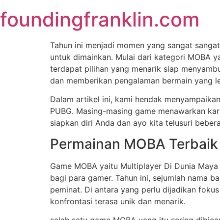
Skip
foundingfranklin.com
to
content
Tahun ini menjadi momen yang sangat sangat 
untuk dimainkan. Mulai dari kategori MOBA 
terdapat pilihan yang menarik siap menyambu
dan memberikan pengalaman bermain yang le
Dalam artikel ini, kami hendak menyampaika
PUBG. Masing-masing game menawarkan karakt
siapkan diri Anda dan ayo kita telusuri bebe
Permainan MOBA Terbaik 
Game MOBA yaitu Multiplayer Di Dunia Maya 
bagi para gamer. Tahun ini, sejumlah nama 
peminat. Di antara yang perlu dijadikan fok
konfrontasi terasa unik dan menarik.