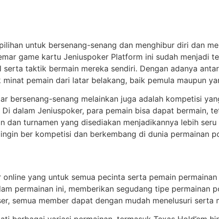
 pilihan untuk bersenang-senang dan menghibur diri dan me
emar game kartu Jeniuspoker Platform ini sudah menjadi t
l serta taktik bermain mereka sendiri. Dengan adanya an
rik minat pemain dari latar belakang, baik pemula maupun 
ar bersenang-senang melainkan juga adalah kompetisi yang
i dalam Jeniuspoker, para pemain bisa dapat bermain, tet
nan dan turnamen yang disediakan menjadikannya lebih seru
 ingin ber kompetisi dan berkembang di dunia permainan p
 online yang untuk semua pecinta serta pemain permainan p
alam permainan ini, memberikan segudang tipe permainan 
 user, semua member dapat dengan mudah menelusuri serta