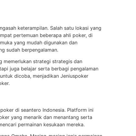
ngasah keterampilan. Salah satu lokasi yang
empat pertemuan beberapa ahli poker, di
tarmuka yang mudah digunakan dan
yang sudah berpengalaman.
 memerlukan strategi strategis dan
api juga belajar serta berbagi pengalaman
 untuk dicoba, menjadikan Jeniuspoker
oker.
oker di seantero Indonesia. Platform ini
poker yang menarik dan menantang serta
 mencari permainan kesukaan mereka.