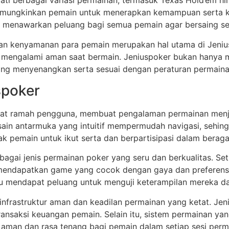
ati berbagai variasi permainan, termasuk Texas Hold’em h
g memungkinkan pemain untuk menerapkan kemampuan serta
 menawarkan peluang bagi semua pemain agar bersaing ser
an kenyamanan para pemain merupakan hal utama di Jenius
 mengalami aman saat bermain. Jeniuspoker bukan hanya 
ang menyenangkan serta sesuai dengan peraturan permaina
spoker
at ramah pengguna, membuat pengalaman permainan menja
sain antarmuka yang intuitif mempermudah navigasi, sehi
ak pemain untuk ikut serta dan berpartisipasi dalam berag
agai jenis permainan poker yang seru dan berkualitas. Set
endapatkan game yang cocok dengan gaya dan preferensi 
lu mendapat peluang untuk menguji keterampilan mereka d
 infrastruktur aman dan keadilan permainan yang ketat. Je
ransaksi keuangan pemain. Selain itu, sistem permainan ya
 aman dan rasa tenang bagi pemain dalam setiap sesi perm