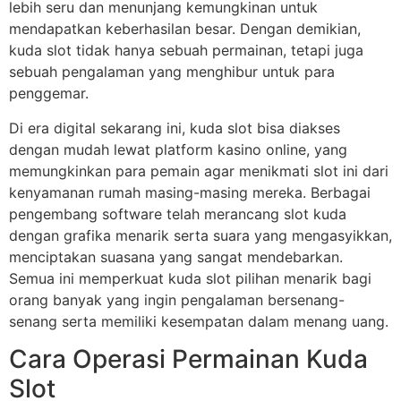
lebih seru dan menunjang kemungkinan untuk
mendapatkan keberhasilan besar. Dengan demikian,
kuda slot tidak hanya sebuah permainan, tetapi juga
sebuah pengalaman yang menghibur untuk para
penggemar.
Di era digital sekarang ini, kuda slot bisa diakses
dengan mudah lewat platform kasino online, yang
memungkinkan para pemain agar menikmati slot ini dari
kenyamanan rumah masing-masing mereka. Berbagai
pengembang software telah merancang slot kuda
dengan grafika menarik serta suara yang mengasyikkan,
menciptakan suasana yang sangat mendebarkan.
Semua ini memperkuat kuda slot pilihan menarik bagi
orang banyak yang ingin pengalaman bersenang-
senang serta memiliki kesempatan dalam menang uang.
Cara Operasi Permainan Kuda
Slot