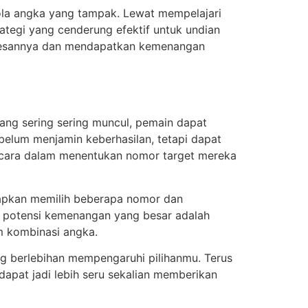
ola angka yang tampak. Lewat mempelajari
tegi yang cenderung efektif untuk undian
uksesannya dan mendapatkan kemenangan
ang sering sering muncul, pemain dapat
belum menjamin keberhasilan, tetapi dapat
cara dalam menentukan nomor target mereka
tapkan memilih beberapa nomor dan
 potensi kemenangan yang besar adalah
am kombinasi angka.
ang berlebihan mempengaruhi pilihanmu. Terus
apat jadi lebih seru sekalian memberikan