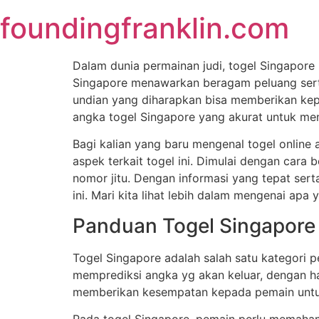
Skip
foundingfranklin.com
to
content
Dalam dunia permainan judi, togel Singapore
Singapore menawarkan beragam peluang serta
undian yang diharapkan bisa memberikan ke
angka togel Singapore yang akurat untuk m
Bagi kalian yang baru mengenal togel onlin
aspek terkait togel ini. Dimulai dengan car
nomor jitu. Dengan informasi yang tepat se
ini. Mari kita lihat lebih dalam mengenai apa 
Panduan Togel Singapore
Togel Singapore adalah salah satu kategori p
memprediksi angka yg akan keluar, dengan ha
memberikan kesempatan kepada pemain untuk