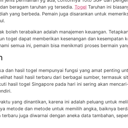
mi jenis permainan yg ada, contohnya Toto SGP dan penge
 dan beragam taruhan yg tersedia.
Togel
Taruhan ini biasany
iah yang berbeda. Pemain juga disarankan untuk memerik
ul.
dak boleh terabaikan adalah manajemen keuangan. Tetapka
pun togel dapat memberikan kesenangan dan kesempatan ke
hami semua ini, pemain bisa menikmati proses bermain ya
n
a dan hasil togel mempunyai fungsi yang amat penting unt
ihat hasil hasil terbaru dari berbagai sumber, termasuk si
i hasil togel Singapore pada hari ini sering akan mencari-c
ndiri.
waktu yang dinantikan, karena ini adalah peluang untuk me
unya metode dan metode untuk memilih angka, baiknya berd
 terbaru juga diwarnai dengan aneka data tambahan, seper