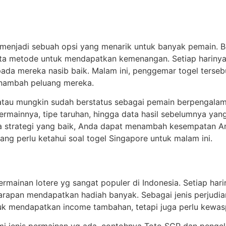
 menjadi sebuah opsi yang menarik untuk banyak pemain. B
 metode untuk mendapatkan kemenangan. Setiap harinya, 
pada mereka nasib baik. Malam ini, penggemar togel ters
enambah peluang mereka.
e atau mungkin sudah berstatus sebagai pemain berpengala
a bermainnya, tipe taruhan, hingga data hasil sebelumnya 
rta strategi yang baik, Anda dapat menambah kesempatan 
yang perlu ketahui soal togel Singapore untuk malam ini.
ermainan lotere yg sangat populer di Indonesia. Setiap ha
rapan mendapatkan hadiah banyak. Sebagai jenis perjudian
 mendapatkan income tambahan, tetapi juga perlu kewas