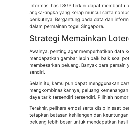
Informasi hasil SGP terkini dapat membantu
angka-angka yang kerap muncul serta nombor
berikutnya. Bergantung pada data dan info
dalam permainan togel Singapore.
Strategi Memainkan Loter
Awalnya, penting agar memperhatikan data ke
mendapatkan gambar lebih baik baik soal pot
membesarkan peluang. Banyak para pemain y
sendiri.
Selain itu, kamu pun dapat menggunakan ca
mengkombinasikannya, peluang kemenangan d
daya tarik tersendiri tersendiri. Pilihlah n
Terakhir, pelihara emosi serta disiplin saat
tetapkan batasan kehilangan dan keuntungan.
peluang lebih besar untuk mendapatkan hasil