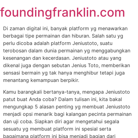
Skip
foundingfranklin.com
to
content
Di zaman digital ini, banyak platform yg menawarkan
berbagai tipe permainan dan hiburan. Salah satu yg
perlu dicoba adalah platform Jeniustoto, suatu
terobosan dalam dunia permainan yg menggabungkan
kesenangan dan kecerdasan. Jeniustoto atau yang
dikenal juga dengan sebutan Jenius Toto, memberikan
sensasi bermain yg tak hanya menghibur tetapi juga
menantang kemampuan berpikir.
Kamu barangkali bertanya-tanya, mengapa Jeniustoto
patut buat Anda coba? Dalam tulisan ini, kita bakal
mengungkap 5 alasan penting yg membuat Jeniustoto
menjadi opsi menarik bagi kalangan pecinta permainan
dan uji coba. Siapkan diri agar mengetahui segala
sesuatu yg membuat platform ini spesial serta
bagaimana platform ini bisa menjadi bagian dari