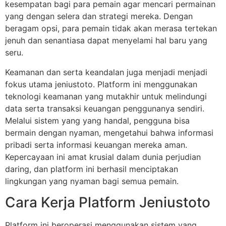
kesempatan bagi para pemain agar mencari permainan
yang dengan selera dan strategi mereka. Dengan
beragam opsi, para pemain tidak akan merasa tertekan
jenuh dan senantiasa dapat menyelami hal baru yang
seru.
Keamanan dan serta keandalan juga menjadi menjadi
fokus utama jeniustoto. Platform ini menggunakan
teknologi keamanan yang mutakhir untuk melindungi
data serta transaksi keuangan penggunanya sendiri.
Melalui sistem yang yang handal, pengguna bisa
bermain dengan nyaman, mengetahui bahwa informasi
pribadi serta informasi keuangan mereka aman.
Kepercayaan ini amat krusial dalam dunia perjudian
daring, dan platform ini berhasil menciptakan
lingkungan yang nyaman bagi semua pemain.
Cara Kerja Platform Jeniustoto
Platform ini beroperasi menggunakan sistem yang