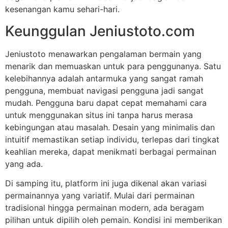
kesenangan kamu sehari-hari.
Keunggulan Jeniustoto.com
Jeniustoto menawarkan pengalaman bermain yang
menarik dan memuaskan untuk para penggunanya. Satu
kelebihannya adalah antarmuka yang sangat ramah
pengguna, membuat navigasi pengguna jadi sangat
mudah. Pengguna baru dapat cepat memahami cara
untuk menggunakan situs ini tanpa harus merasa
kebingungan atau masalah. Desain yang minimalis dan
intuitif memastikan setiap individu, terlepas dari tingkat
keahlian mereka, dapat menikmati berbagai permainan
yang ada.
Di samping itu, platform ini juga dikenal akan variasi
permainannya yang variatif. Mulai dari permainan
tradisional hingga permainan modern, ada beragam
pilihan untuk dipilih oleh pemain. Kondisi ini memberikan