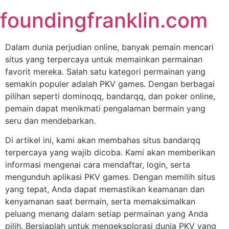
Skip
foundingfranklin.com
to
content
Dalam dunia perjudian online, banyak pemain mencari
situs yang terpercaya untuk memainkan permainan
favorit mereka. Salah satu kategori permainan yang
semakin populer adalah PKV games. Dengan berbagai
pilihan seperti dominoqq, bandarqq, dan poker online,
pemain dapat menikmati pengalaman bermain yang
seru dan mendebarkan.
Di artikel ini, kami akan membahas situs bandarqq
terpercaya yang wajib dicoba. Kami akan memberikan
informasi mengenai cara mendaftar, login, serta
mengunduh aplikasi PKV games. Dengan memilih situs
yang tepat, Anda dapat memastikan keamanan dan
kenyamanan saat bermain, serta memaksimalkan
peluang menang dalam setiap permainan yang Anda
pilih. Bersiaplah untuk mengeksplorasi dunia PKV yang