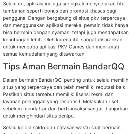
Selain itu, aplikasi ini juga seringkali menyediakan fitur
tambahan seperti bonus dan promosi khusus bagi
pengguna. Dengan bergabung di situs pkv terpercaya
dan menggunakan aplikasi mereka, pemain tidak hanya
bisa bermain dengan nyaman, tetapi juga mendapatkan
keuntungan lebih. Oleh karena itu, sangat disarankan
untuk mencoba aplikasi PKV Games dan menikmati
semua kemudahan yang ditawarkan.
Tips Aman Bermain BandarQQ
Dalam bermain BandarQQ, penting untuk selalu memilih
situs yang terpercaya dan telah memiliki reputasi baik.
Pastikan situs tersebut memiliki lisensi resmi dan
layanan pelanggan yang responsif. Melakukan riset
sebelum mendaftar dan bertransaksi sangat dianjurkan
untuk menghindari situs penipu.
Selalu kelola saldo dan batasan waktu saat bermain.