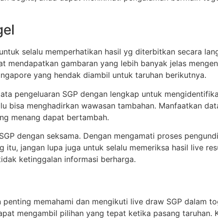
gel
ntuk selalu memperhatikan hasil yg diterbitkan secara lang
t mendapatkan gambaran yang lebih banyak jelas mengenai
ngapore yang hendak diambil untuk taruhan berikutnya.
ata pengeluaran SGP dengan lengkap untuk mengidentifika
 lalu bisa menghadirkan wawasan tambahan. Manfaatkan dat
uang menang dapat bertambah.
aw SGP dengan seksama. Dengan mengamati proses pengundi
g itu, jangan lupa juga untuk selalu memeriksa hasil live
idak ketinggalan informasi berharga.
ran penting memahami dan mengikuti live draw SGP dalam to
dapat mengambil pilihan yang tepat ketika pasang taruhan