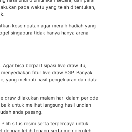
ng hasil undi diumumkan secara, dan para
akukan pada waktu yang telah ditentukan,
k.
patkan kesempatan agar meraih hadiah yang
togel singapura tidak hanya hanya arena
Agar bisa berpartisipasi live draw itu,
menyediakan fitur live draw SGP. Banyak
e, yang meliputi hasil pengeluaran dan data
ve draw dilakukan malam hari dalam periode
 baik untuk melihat langsung hasil undian
sudah anda pasang.
 Pilih situs resmi serta terpercaya untuk
el dengan lebih tenang serta memperoleh