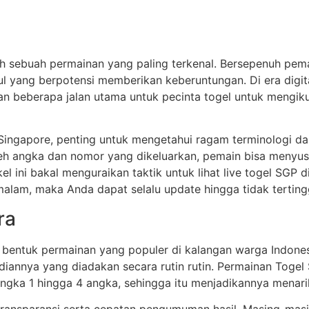
ah sebuah permainan yang paling terkenal. Bersepenuh pem
 yang berpotensi memberikan keberuntungan. Di era digita
 beberapa jalan utama untuk pecinta togel untuk mengiku
 Singapore, penting untuk mengetahui ragam terminologi d
 angka dan nomor yang dikeluarkan, pemain bisa menyusun
el ini bakal menguraikan taktik untuk lihat live togel SGP d
 malam, maka Anda dapat selalu update hingga tidak terting
ra
 bentuk permainan yang populer di kalangan warga Indones
ndiannya yang diadakan secara rutin rutin. Permainan Toge
angka 1 hingga 4 angka, sehingga itu menjadikannya menari