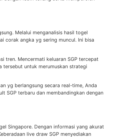
sung. Melalui menganalisis hasil togel
 corak angka yg sering muncul. Ini bisa
si tren. Mencermati keluaran SGP tercepat
a tersebut untuk merumuskan strategi
an yg berlangsung secara real-time, Anda
 result SGP terbaru dan membandingkan dengan
gel Singapore. Dengan informasi yang akurat
. Keberadaan live draw SGP menyediakan