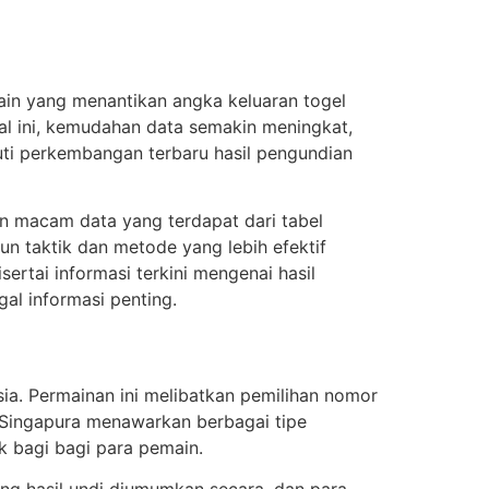
ain yang menantikan angka keluaran togel
l ini, kemudahan data semakin meningkat,
ti perkembangan terbaru hasil pengundian
an macam data yang terdapat dari tabel
 taktik dan metode yang lebih efektif
isertai informasi terkini mengenai hasil
gal informasi penting.
ia. Permainan ini melibatkan pemilihan nomor
l Singapura menawarkan berbagai tipe
k bagi bagi para pemain.