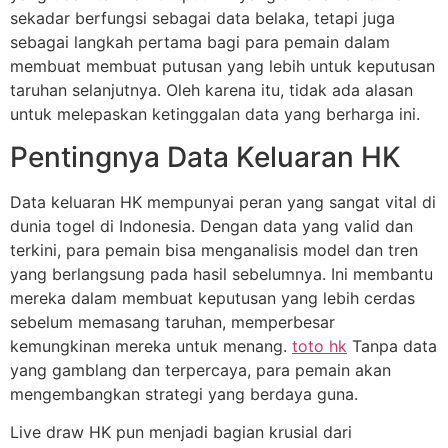
sekadar berfungsi sebagai data belaka, tetapi juga
sebagai langkah pertama bagi para pemain dalam
membuat membuat putusan yang lebih untuk keputusan
taruhan selanjutnya. Oleh karena itu, tidak ada alasan
untuk melepaskan ketinggalan data yang berharga ini.
Pentingnya Data Keluaran HK
Data keluaran HK mempunyai peran yang sangat vital di
dunia togel di Indonesia. Dengan data yang valid dan
terkini, para pemain bisa menganalisis model dan tren
yang berlangsung pada hasil sebelumnya. Ini membantu
mereka dalam membuat keputusan yang lebih cerdas
sebelum memasang taruhan, memperbesar
kemungkinan mereka untuk menang.
toto hk
Tanpa data
yang gamblang dan terpercaya, para pemain akan
mengembangkan strategi yang berdaya guna.
Live draw HK pun menjadi bagian krusial dari