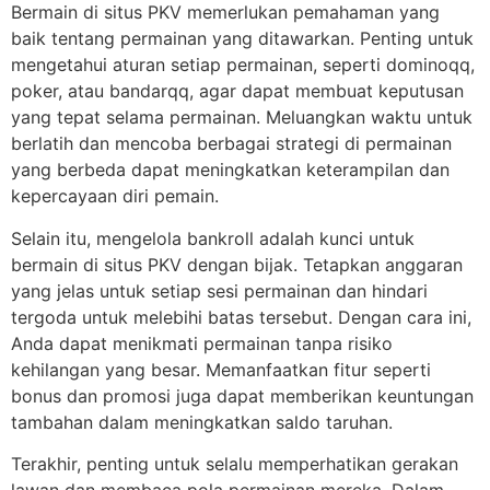
Bermain di situs PKV memerlukan pemahaman yang
baik tentang permainan yang ditawarkan. Penting untuk
mengetahui aturan setiap permainan, seperti dominoqq,
poker, atau bandarqq, agar dapat membuat keputusan
yang tepat selama permainan. Meluangkan waktu untuk
berlatih dan mencoba berbagai strategi di permainan
yang berbeda dapat meningkatkan keterampilan dan
kepercayaan diri pemain.
Selain itu, mengelola bankroll adalah kunci untuk
bermain di situs PKV dengan bijak. Tetapkan anggaran
yang jelas untuk setiap sesi permainan dan hindari
tergoda untuk melebihi batas tersebut. Dengan cara ini,
Anda dapat menikmati permainan tanpa risiko
kehilangan yang besar. Memanfaatkan fitur seperti
bonus dan promosi juga dapat memberikan keuntungan
tambahan dalam meningkatkan saldo taruhan.
Terakhir, penting untuk selalu memperhatikan gerakan