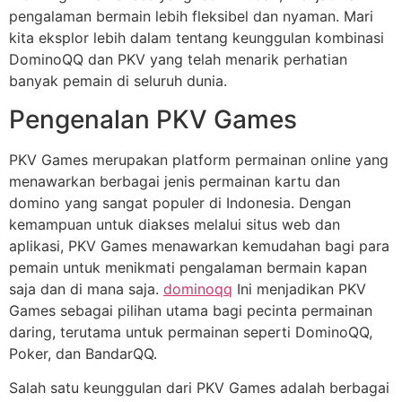
pengalaman bermain lebih fleksibel dan nyaman. Mari
kita eksplor lebih dalam tentang keunggulan kombinasi
DominoQQ dan PKV yang telah menarik perhatian
banyak pemain di seluruh dunia.
Pengenalan PKV Games
PKV Games merupakan platform permainan online yang
menawarkan berbagai jenis permainan kartu dan
domino yang sangat populer di Indonesia. Dengan
kemampuan untuk diakses melalui situs web dan
aplikasi, PKV Games menawarkan kemudahan bagi para
pemain untuk menikmati pengalaman bermain kapan
saja dan di mana saja.
dominoqq
Ini menjadikan PKV
Games sebagai pilihan utama bagi pecinta permainan
daring, terutama untuk permainan seperti DominoQQ,
Poker, dan BandarQQ.
Salah satu keunggulan dari PKV Games adalah berbagai