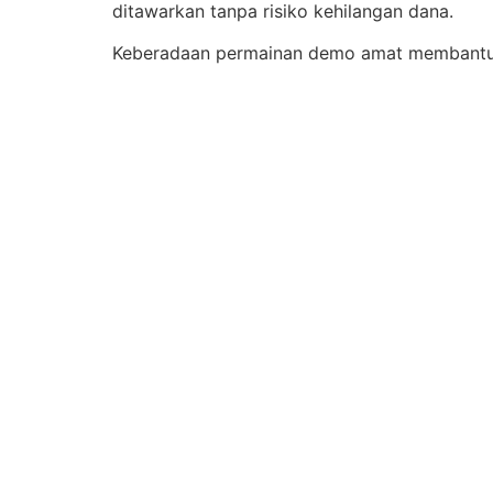
ditawarkan tanpa risiko kehilangan dana.
Keberadaan permainan demo amat membantu 