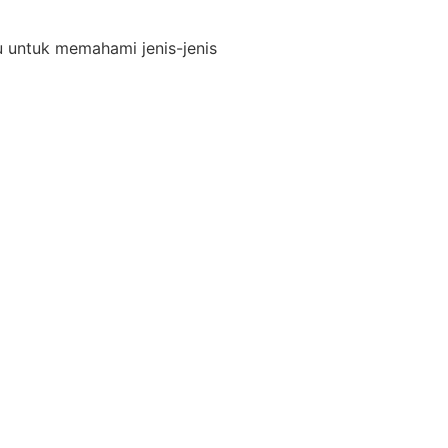
untuk memahami jenis-jenis