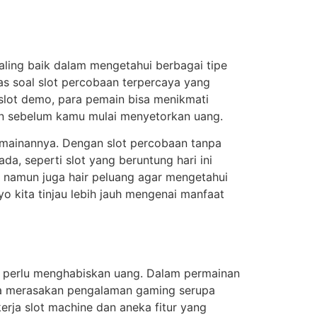
ling baik dalam mengetahui berbagai tipe
as soal slot percobaan terpercaya yang
slot demo, para pemain bisa menikmati
n sebelum kamu mulai menyetorkan uang.
ermainannya. Dengan slot percobaan tanpa
, seperti slot yang beruntung hari ini
, namun juga hair peluang agar mengetahui
kita tinjau lebih jauh mengenai manfaat
a perlu menghabiskan uang. Dalam permainan
isa merasakan pengalaman gaming serupa
erja slot machine dan aneka fitur yang