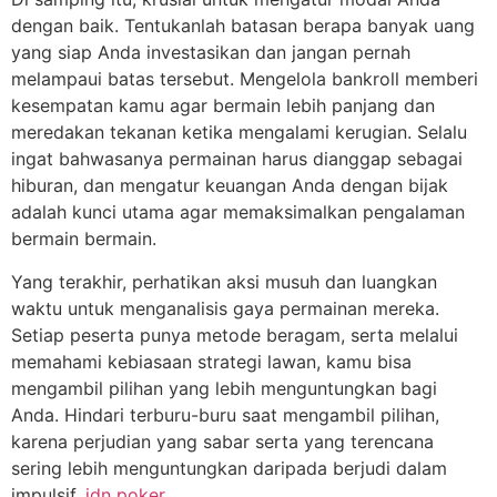
dengan baik. Tentukanlah batasan berapa banyak uang
yang siap Anda investasikan dan jangan pernah
melampaui batas tersebut. Mengelola bankroll memberi
kesempatan kamu agar bermain lebih panjang dan
meredakan tekanan ketika mengalami kerugian. Selalu
ingat bahwasanya permainan harus dianggap sebagai
hiburan, dan mengatur keuangan Anda dengan bijak
adalah kunci utama agar memaksimalkan pengalaman
bermain bermain.
Yang terakhir, perhatikan aksi musuh dan luangkan
waktu untuk menganalisis gaya permainan mereka.
Setiap peserta punya metode beragam, serta melalui
memahami kebiasaan strategi lawan, kamu bisa
mengambil pilihan yang lebih menguntungkan bagi
Anda. Hindari terburu-buru saat mengambil pilihan,
karena perjudian yang sabar serta yang terencana
sering lebih menguntungkan daripada berjudi dalam
impulsif.
idn poker