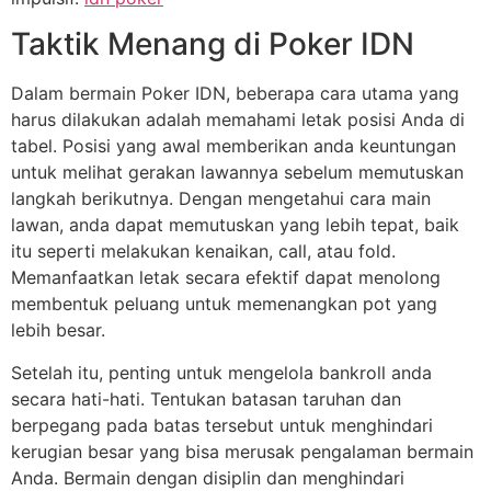
Taktik Menang di Poker IDN
Dalam bermain Poker IDN, beberapa cara utama yang
harus dilakukan adalah memahami letak posisi Anda di
tabel. Posisi yang awal memberikan anda keuntungan
untuk melihat gerakan lawannya sebelum memutuskan
langkah berikutnya. Dengan mengetahui cara main
lawan, anda dapat memutuskan yang lebih tepat, baik
itu seperti melakukan kenaikan, call, atau fold.
Memanfaatkan letak secara efektif dapat menolong
membentuk peluang untuk memenangkan pot yang
lebih besar.
Setelah itu, penting untuk mengelola bankroll anda
secara hati-hati. Tentukan batasan taruhan dan
berpegang pada batas tersebut untuk menghindari
kerugian besar yang bisa merusak pengalaman bermain
Anda. Bermain dengan disiplin dan menghindari