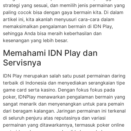
strategi yang sesuai, dan memilih jenis permainan yang
paling cocok bisa dengan gaya bermain kita. Di dalam
artikel ini, kita akanlah menyusuri cara-cara dalam
memaksimalkan pengalaman bermain di IDN Play,
sehingga Anda bisa meraih keberhasilan dan
kesenangan yang lebih besar.
Memahami IDN Play dan
Servisnya
IDN Play merupakan salah satu pusat permainan daring
terbaik di Indonesia dan menyediakan serangkaian tipe
game card serta kasino. Dengan fokus fokus pada
poker, IDNPlay menawarkan pengalaman bermain yang
sangat menarik dan menyenangkan untuk para pemain
dari beragam kalangan. Jaringan permainan ini terkenal
di seluruh penjuru atas reputasinya dan variasi
permainan yang ditawarkannya, termasuk poker online