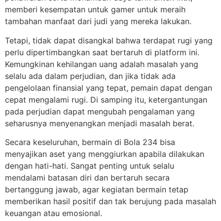
memberi kesempatan untuk gamer untuk meraih
tambahan manfaat dari judi yang mereka lakukan.
Tetapi, tidak dapat disangkal bahwa terdapat rugi yang
perlu dipertimbangkan saat bertaruh di platform ini.
Kemungkinan kehilangan uang adalah masalah yang
selalu ada dalam perjudian, dan jika tidak ada
pengelolaan finansial yang tepat, pemain dapat dengan
cepat mengalami rugi. Di samping itu, ketergantungan
pada perjudian dapat mengubah pengalaman yang
seharusnya menyenangkan menjadi masalah berat.
Secara keseluruhan, bermain di Bola 234 bisa
menyajikan aset yang menggiurkan apabila dilakukan
dengan hati-hati. Sangat penting untuk selalu
mendalami batasan diri dan bertaruh secara
bertanggung jawab, agar kegiatan bermain tetap
memberikan hasil positif dan tak berujung pada masalah
keuangan atau emosional.