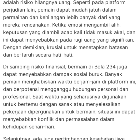
adalah risiko hilangnya uang. Seperti pada platform
perjudian lain, pemain dapat mudah jatuh dalam
permainan dan kehilangan lebih banyak dari yang
mereka rencanakan. Ketika emosi mengambil alih,
keputusan yang diambil acap kali tidak masuk akal, dan
ini dapat menyebabkan pada rugi uang yang signifikan.
Dengan demikian, krusial untuk menetapkan batasan
dan bertaruh secara hati-hati.
Di samping risiko finansial, bermain di Bola 234 juga
dapat menyebabkan dampak sosial buruk. Banyak
pemain menghabiskan waktu berjam-jam di platform ini,
dan berpotensi mengganggu hubungan personal dan
profesional. Saat waktu yang seharusnya digunakan
untuk bertemu dengan sanak atau menyelesaikan
pekerjaan dipergunakan untuk bermain, situasi ini dapat
menyebabkan konflik dan permasalahan dalam
kehidupan sehari-hari.
Selanjutnya, ada juga pertimbangan kesehatan jiwa