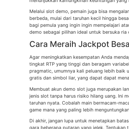
menunjukkan kamungkinan keuntungan yang l
Melalui slot demo, pemain juga bisa mengal
berbeda, mulai dari taruhan kecil hingga bes
bagi pemula yang ingin ingin mempelajari a
demo sebagai pilihan ideal untuk bersuka ria
Cara Meraih Jackpot Besa
Agar meningkatkan kesempatan Anda mendapa
tingkat RTP yang tinggi dan beragam variab
pragmatic, umumnya kali peluang lebih baik u
gratis dan simbol liar, yang dapat dapat me
Membuat akun demo slot juga merupakan lan
jenis slot tanpa harus risiko hilang uang. 
taruhan nyata. Cobalah main bermacam-macam
game mana yang paling lebih menguntungkan
Di akhir, jangan lupa untuk menetapkan bata
gara beberapa putaran yang jelek. Tentukan t