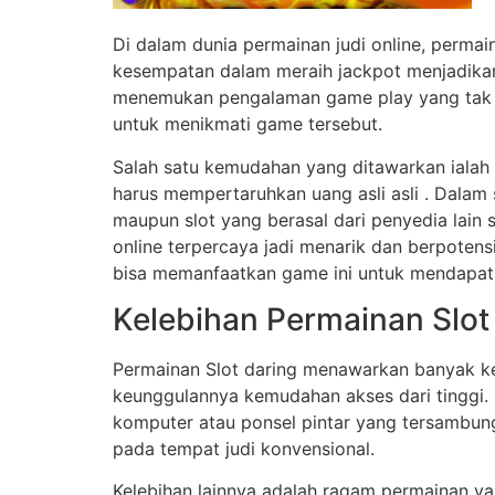
Di dalam dunia permainan judi online, permai
kesempatan dalam meraih jackpot menjadikan 
menemukan pengalaman game play yang tak ti
untuk menikmati game tersebut.
Salah satu kemudahan yang ditawarkan iala
harus mempertaruhkan uang asli asli . Dalam
maupun slot yang berasal dari penyedia lain
online terpercaya jadi menarik dan berpotens
bisa memanfaatkan game ini untuk mendapat
Kelebihan Permainan Slot
Permainan Slot daring menawarkan banyak k
keunggulannya kemudahan akses dari tinggi.
komputer atau ponsel pintar yang tersambung
pada tempat judi konvensional.
Kelebihan lainnya adalah ragam permainan ya