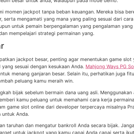
ebih besar untuk anda, walaupun pada mode demo.
ami momen jackpot tanpa beban keuangan. Mereka bisa bere
ar, serta mengamati yang mana yang paling sesuai dari cara
taupun untuk pemain berpengalaman yang pengalaman yang 
 dan mempelajari strategi permainan yang.
r
tkan jackpot besar, penting agar menentukan game slot 
el yang sesuai dengan kesukaan Anda.
Mahjong Ways PG So
ntuk menang ganjaran besar. Selain itu, perhatikan juga fit
nambah peluang kamu meraih win.
gkah bijak sebelum bermain dana uang asli. Menggunakan
Ini memberi kamu peluang untuk memahami cara kerja perm
 game slot online dari developer terpercaya misalnya Pra
 untuk Anda.
san taruhan dan mengatur bankroll Anda secara bijak. Jang
arget untuk jackpot yang kamu capai Anda capai serta ikut