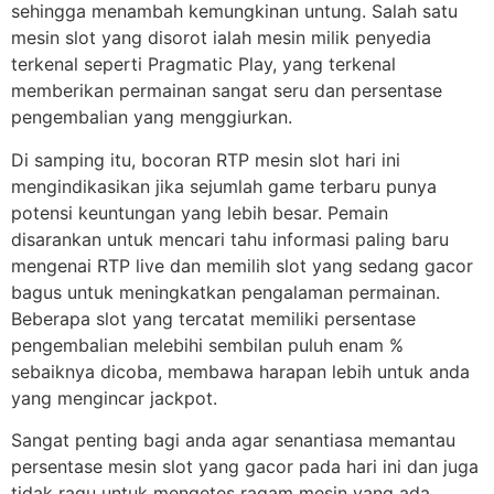
sehingga menambah kemungkinan untung. Salah satu
mesin slot yang disorot ialah mesin milik penyedia
terkenal seperti Pragmatic Play, yang terkenal
memberikan permainan sangat seru dan persentase
pengembalian yang menggiurkan.
Di samping itu, bocoran RTP mesin slot hari ini
mengindikasikan jika sejumlah game terbaru punya
potensi keuntungan yang lebih besar. Pemain
disarankan untuk mencari tahu informasi paling baru
mengenai RTP live dan memilih slot yang sedang gacor
bagus untuk meningkatkan pengalaman permainan.
Beberapa slot yang tercatat memiliki persentase
pengembalian melebihi sembilan puluh enam %
sebaiknya dicoba, membawa harapan lebih untuk anda
yang mengincar jackpot.
Sangat penting bagi anda agar senantiasa memantau
persentase mesin slot yang gacor pada hari ini dan juga
tidak ragu untuk mengetes ragam mesin yang ada.