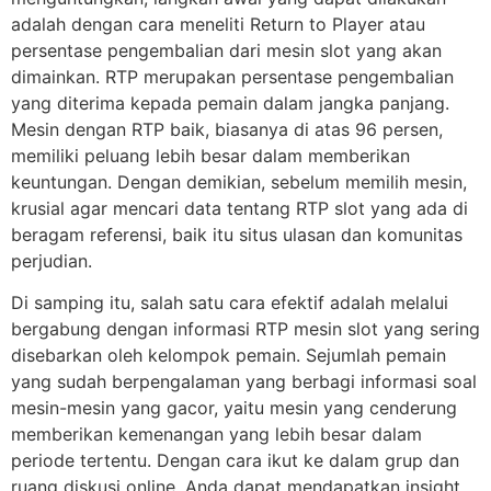
adalah dengan cara meneliti Return to Player atau
persentase pengembalian dari mesin slot yang akan
dimainkan. RTP merupakan persentase pengembalian
yang diterima kepada pemain dalam jangka panjang.
Mesin dengan RTP baik, biasanya di atas 96 persen,
memiliki peluang lebih besar dalam memberikan
keuntungan. Dengan demikian, sebelum memilih mesin,
krusial agar mencari data tentang RTP slot yang ada di
beragam referensi, baik itu situs ulasan dan komunitas
perjudian.
Di samping itu, salah satu cara efektif adalah melalui
bergabung dengan informasi RTP mesin slot yang sering
disebarkan oleh kelompok pemain. Sejumlah pemain
yang sudah berpengalaman yang berbagi informasi soal
mesin-mesin yang gacor, yaitu mesin yang cenderung
memberikan kemenangan yang lebih besar dalam
periode tertentu. Dengan cara ikut ke dalam grup dan
ruang diskusi online, Anda dapat mendapatkan insight