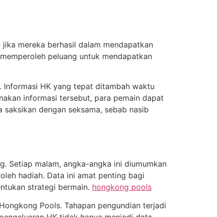
u jika mereka berhasil dalam mendapatkan
ain memperoleh peluang untuk mendapatkan
. Informasi HK yang tepat ditambah waktu
akan informasi tersebut, para pemain dapat
a saksikan dengan seksama, sebab nasib
ng. Setiap malam, angka-angka ini diumumkan
leh hadiah. Data ini amat penting bagi
ntukan strategi bermain.
hongkong pools
 Hongkong Pools. Tahapan pengundian terjadi