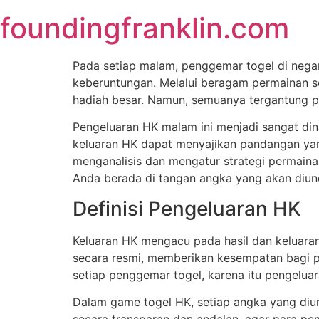
Skip
foundingfranklin.com
to
content
Pada setiap malam, penggemar togel di negar
keberuntungan. Melalui beragam permainan se
hadiah besar. Namun, semuanya tergantung p
Pengeluaran HK malam ini menjadi sangat din
keluaran HK dapat menyajikan pandangan yan
menganalisis dan mengatur strategi permain
Anda berada di tangan angka yang akan diund
Definisi Pengeluaran HK
Keluaran HK mengacu pada hasil dan keluara
secara resmi, memberikan kesempatan bagi pa
setiap penggemar togel, karena itu pengelua
Dalam game togel HK, setiap angka yang diu