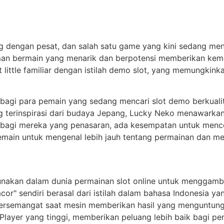
ng dengan pesat, dan salah satu game yang kini sedang me
man bermain yang menarik dan berpotensi memberikan kem
t little familiar dengan istilah demo slot, yang memungki
a bagi para pemain yang sedang mencari slot demo berkua
terinspirasi dari budaya Jepang, Lucky Neko menawarkan 
, bagi mereka yang penasaran, ada kesempatan untuk men
main untuk mengenal lebih jauh tentang permainan dan m
igunakan dalam dunia permainan slot online untuk menggam
r" sendiri berasal dari istilah dalam bahasa Indonesia yang
rsemangat saat mesin memberikan hasil yang menguntungk
o Player yang tinggi, memberikan peluang lebih baik bagi 