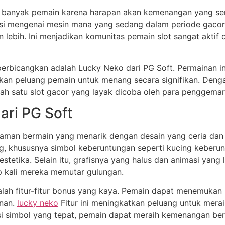
n banyak pemain karena harapan akan kemenangan yang seri
masi mengenai mesin mana yang sedang dalam periode gac
lebih. Ini menjadikan komunitas pemain slot sangat aktif
perbicangkan adalah Lucky Neko dari PG Soft. Permainan i
tkan peluang pemain untuk menang secara signifikan. De
ah satu slot gacor yang layak dicoba oleh para penggemar 
ri PG Soft
man bermain yang menarik dengan desain yang ceria dan 
khususnya simbol keberuntungan seperti kucing keberunt
tetika. Selain itu, grafisnya yang halus dan animasi yang
 kali mereka memutar gulungan.
lah fitur-fitur bonus yang kaya. Pemain dapat menemuka
inan.
lucky neko
Fitur ini meningkatkan peluang untuk mera
i simbol yang tepat, pemain dapat meraih kemenangan ber