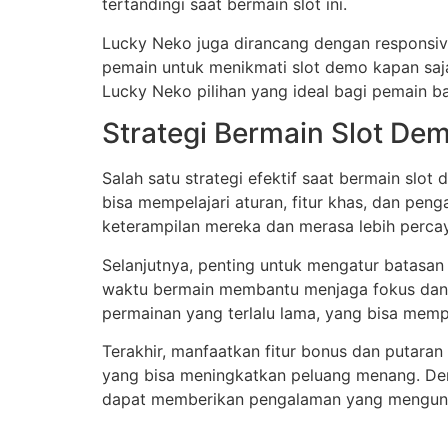
tertandingi saat bermain slot ini.
Lucky Neko juga dirancang dengan responsivi
pemain untuk menikmati slot demo kapan sa
Lucky Neko pilihan yang ideal bagi pemain 
Strategi Bermain Slot De
Salah satu strategi efektif saat bermain s
bisa mempelajari aturan, fitur khas, dan pe
keterampilan mereka dan merasa lebih perca
Selanjutnya, penting untuk mengatur batasan 
waktu bermain membantu menjaga fokus dan 
permainan yang terlalu lama, yang bisa mem
Terakhir, manfaatkan fitur bonus dan putaran
yang bisa meningkatkan peluang menang. Den
dapat memberikan pengalaman yang mengunt