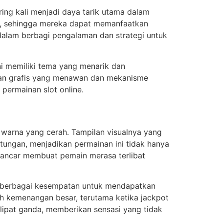
ng kali menjadi daya tarik utama dalam
or, sehingga mereka dapat memanfaatkan
 dalam berbagi pengalaman dan strategi untuk
ni memiliki tema yang menarik dan
ngan grafis yang menawan dan mekanisme
permainan slot online.
warna yang cerah. Tampilan visualnya yang
ungan, menjadikan permainan ini tidak hanya
 lancar membuat pemain merasa terlibat
n berbagai kesempatan untuk mendapatkan
ih kemenangan besar, terutama ketika jackpot
lipat ganda, memberikan sensasi yang tidak