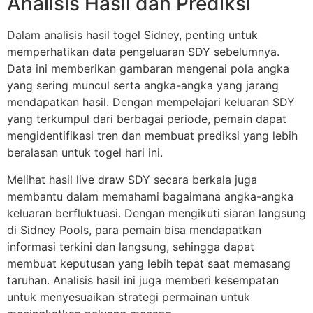
Analisis Hasil dan Prediksi
Dalam analisis hasil togel Sidney, penting untuk
memperhatikan data pengeluaran SDY sebelumnya.
Data ini memberikan gambaran mengenai pola angka
yang sering muncul serta angka-angka yang jarang
mendapatkan hasil. Dengan mempelajari keluaran SDY
yang terkumpul dari berbagai periode, pemain dapat
mengidentifikasi tren dan membuat prediksi yang lebih
beralasan untuk togel hari ini.
Melihat hasil live draw SDY secara berkala juga
membantu dalam memahami bagaimana angka-angka
keluaran berfluktuasi. Dengan mengikuti siaran langsung
di Sidney Pools, para pemain bisa mendapatkan
informasi terkini dan langsung, sehingga dapat
membuat keputusan yang lebih tepat saat memasang
taruhan. Analisis hasil ini juga memberi kesempatan
untuk menyesuaikan strategi permainan untuk