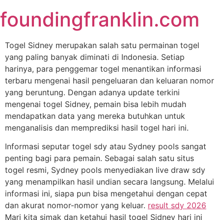
Skip
foundingfranklin.com
to
content
Togel Sidney merupakan salah satu permainan togel
yang paling banyak diminati di Indonesia. Setiap
harinya, para penggemar togel menantikan informasi
terbaru mengenai hasil pengeluaran dan keluaran nomor
yang beruntung. Dengan adanya update terkini
mengenai togel Sidney, pemain bisa lebih mudah
mendapatkan data yang mereka butuhkan untuk
menganalisis dan memprediksi hasil togel hari ini.
Informasi seputar togel sdy atau Sydney pools sangat
penting bagi para pemain. Sebagai salah satu situs
togel resmi, Sydney pools menyediakan live draw sdy
yang menampilkan hasil undian secara langsung. Melalui
informasi ini, siapa pun bisa mengetahui dengan cepat
dan akurat nomor-nomor yang keluar.
result sdy 2026
Mari kita simak dan ketahui hasil togel Sidney hari ini