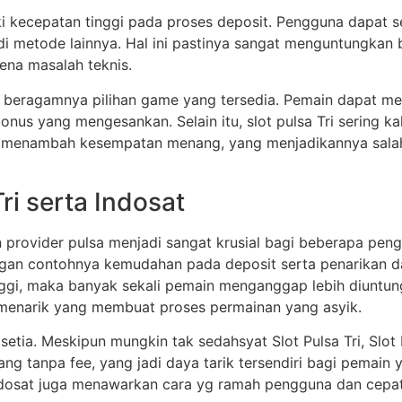
iliki kecepatan tinggi pada proses deposit. Pengguna dapa
 di metode lainnya. Hal ini pastinya sangat menguntungk
ena masalah teknis.
lah beragamnya pilihan game yang tersedia. Pemain dapat me
bonus yang mengesankan. Selain itu, slot pulsa Tri sering
menambah kesempatan menang, yang menjadikannya salah sa
ri serta Indosat
 provider pulsa menjadi sangat krusial bagi beberapa peng
n contohnya kemudahan pada deposit serta penarikan dana. 
gi, maka banyak sekali pemain menganggap lebih diuntungka
 menarik yang membuat proses permainan yang asyik.
etia. Meskipun mungkin tak sedahsyat Slot Pulsa Tri, Slot 
yang tanpa fee, yang jadi daya tarik tersendiri bagi pemai
sit Indosat juga menawarkan cara yg ramah pengguna dan c