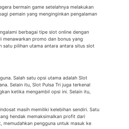
t segera bermain game setelahnya melakukan
an bagi pemain yang menginginkan pengalaman
ngalami berbagai tipe slot online dengan
 kali menawarkan promo dan bonus yang
tu pilihan utama antara antara situs slot
guna. Salah satu opsi utama adalah Slot
Selain itu, Slot Pulsa Tri juga terkenal
n ketika mengambil opsi ini. Selain itu,
Indosat masih memiliki kelebihan sendiri. Satu
n yang hendak memaksimalkan profit dari
epat, memudahkan pengguna untuk masuk ke