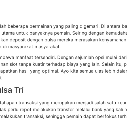
alah beberapa permainan yang paling digemari. Di antara ba
rit utama untuk banyaknya pemain. Seiring dengan kemudahan 
kan deposit dengan pulsa mereka merasakan kenyamanan 
 di masyarakat masyarakat.
mbawa manfaat tersendiri. Dengan sejumlah opsi mulai dari s
an slot tanpa kuatir terhadap biaya yang lain. Selain itu,
tkan hasil yang optimal. Ayo kita semua ulas lebih dala
.
sa Tri
tahapan transaksi yang merupakan menjadi salah satu keu
dak perlu repot melakukan transfer melalui bank yang kal
 melakukan transaksi, sehingga pemain dapat berfokus ter