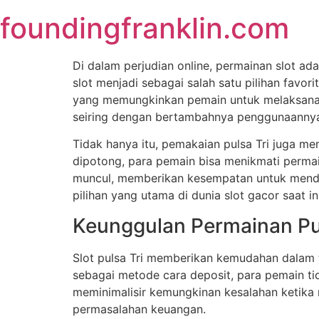
Skip
foundingfranklin.com
to
content
Di dalam perjudian online, permainan slot ad
slot menjadi sebagai salah satu pilihan favo
yang memungkinkan pemain untuk melaksana
seiring dengan bertambahnya penggunaannya
Tidak hanya itu, pemakaian pulsa Tri juga me
dipotong, para pemain bisa menikmati permain
muncul, memberikan kesempatan untuk mendapa
pilihan yang utama di dunia slot gacor saat ini
Keunggulan Permainan Pul
Slot pulsa Tri memberikan kemudahan dalam 
sebagai metode cara deposit, para pemain ti
meminimalisir kemungkinan kesalahan ketika
permasalahan keuangan.