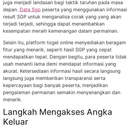
juga menjadi landasan bagi taktik taruhan pada masa
depan.
Data Sgp
peserta yang menggunakan informasi
result SGP untuk menganalisa corak yang yang akan
terjadi terjadi, sehingga dapat menambahkan
kesempatan meraih kemenangan dalam permainan.
Selain itu, platform togel online menyediakan beragam
fitur yang menarik, seperti hasil SGP yang cepat
mendapatkan tepat. Dengan begitu, para peserta tidak
usah menanti lama demi mendapat informasi yang
akurat. Ketersediaan informasi hasil secara langsung
langsung juga memberikan transparansi serta
kepercayaan bagi banyak peserta, menjadikan
pengalaman permainan semakin menyenangkan dan
menarik.
Langkah Mengakses Angka
Keluar