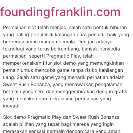
Skip
foundingfranklin.com
to
content
Permainan slot telah menjadi salah satu bentuk hiburan
yang paling populer di kalangan para penjudi, baik yang
berpengalaman maupun pemula. Dengan adanya
teknologi yang terus berkembang, banyak penyedia
permainan, seperti Pragmatic Play, telah
memperkenalkan fitur slot demo yang memungkinkan
pemain untuk mencoba game tanpa risiko kehilangan
uang. Salah satu game yang menarik perhatian adalah
Sweet Rush Bonanza, yang menawarkan pengalaman
bermain yang seru dan menggembirakan dengan grafis
yang memukau dan mekanisme permainan yang
inovatif.
Slot demo Pragmatic Play dan Sweet Rush Bonanza
adalah pilihan yang tepat bagi mereka yang ingin
merasakan sensasi bermain dengan cara yang aman.