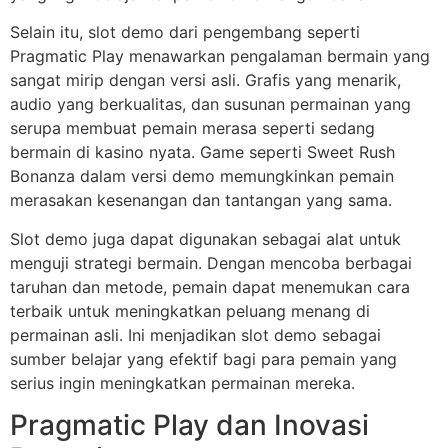
Selain itu, slot demo dari pengembang seperti
Pragmatic Play menawarkan pengalaman bermain yang
sangat mirip dengan versi asli. Grafis yang menarik,
audio yang berkualitas, dan susunan permainan yang
serupa membuat pemain merasa seperti sedang
bermain di kasino nyata. Game seperti Sweet Rush
Bonanza dalam versi demo memungkinkan pemain
merasakan kesenangan dan tantangan yang sama.
Slot demo juga dapat digunakan sebagai alat untuk
menguji strategi bermain. Dengan mencoba berbagai
taruhan dan metode, pemain dapat menemukan cara
terbaik untuk meningkatkan peluang menang di
permainan asli. Ini menjadikan slot demo sebagai
sumber belajar yang efektif bagi para pemain yang
serius ingin meningkatkan permainan mereka.
Pragmatic Play dan Inovasi