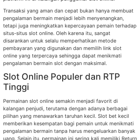
Transaksi yang aman dan cepat bukan hanya membuat
pengalaman bermain menjadi lebih menyenangkan,
tetapi juga meningkatkan kepercayaan pemain terhadap
situs-situs slot online. Oleh karena itu, sangat
disarankan untuk selalu memperhatikan metode
pembayaran yang digunakan dan memilih link slot
online yang terpercaya sehingga dapat menikmati
pengalaman bermain slot dengan maksimal.
Slot Online Populer dan RTP
Tinggi
Permainan slot online semakin menjadi favorit di
kalangan penjudi, terutama dengan adanya berbagai
pilihan yang menawarkan taruhan kecil. Slot bet kecil
memberikan kesempatan bagi pemain untuk menikmati
pengalaman bermain tanpa harus mengeluarkan banyak
uang. Selain itu, permainan ini sering kali memiliki Return