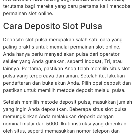
terutama bagi mereka yang baru pertama kali mencoba
permainan slot online.
Cara Deposito Slot Pulsa
Deposito slot pulsa merupakan salah satu cara yang
paling praktis untuk memulai permainan slot online.
Anda hanya perlu menyediakan pulsa dari operator
seluler yang Anda gunakan, seperti Indosat, Tri, atau
lainnya. Pertama, pastikan Anda telah memilih situs slot
pulsa yang terpercaya dan aman. Setelah itu, lakukan
pendaftaran dan buka akun Anda. Pilih opsi deposit dan
pastikan untuk memilih metode deposit melalui pulsa.
Setelah memilih metode deposit pulsa, masukkan jumlah
yang ingin Anda depositkan. Beberapa situs slot pulsa
memungkinkan Anda melakukan deposit dengan
nominal mulai dari 5000. Ikuti instruksi yang diberikan
oleh situs, seperti memasukkan nomor telepon dan