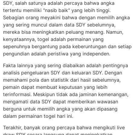
SDY, salah satunya adalah percaya bahwa angka
tertentu memiliki "nasib baik" yang lebih tinggi.
Sebagian orang meyakini bahwa dengan memilih angka
yang sering muncul dalam data SDY sebelumnya,
mereka bisa meningkatkan peluang menang. Namun,
kenyataannya, togel adalah permainan yang
sepenuhnya bergantung pada keberuntungan dan setiap
pengundian adalah peristiwa yang independen.
Fakta lainnya yang sering diabaikan adalah pentingnya
analisis pengeluaran SDY dan keluaran SDY. Dengan
memahami pola dan statistik dari hasil sebelumnya,
pemain dapat membuat keputusan yang lebih
terinformasi. Meskipun tidak ada jaminan kemenangan,
mengamati data SDY dapat memberikan wawasan
berguna untuk memilih angka yang akan dipasang
dalam permainan togel hari ini.
Terakhir, banyak orang percaya bahwa mengikuti live
draw SDY secara langsung dapat meningkatkan