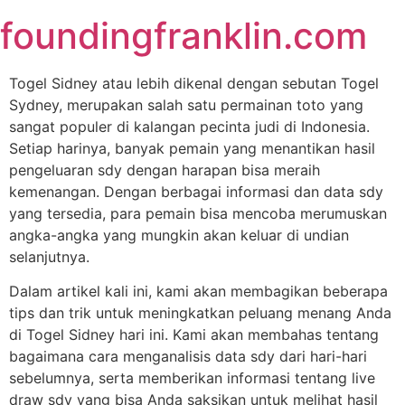
Skip
foundingfranklin.com
to
content
Togel Sidney atau lebih dikenal dengan sebutan Togel
Sydney, merupakan salah satu permainan toto yang
sangat populer di kalangan pecinta judi di Indonesia.
Setiap harinya, banyak pemain yang menantikan hasil
pengeluaran sdy dengan harapan bisa meraih
kemenangan. Dengan berbagai informasi dan data sdy
yang tersedia, para pemain bisa mencoba merumuskan
angka-angka yang mungkin akan keluar di undian
selanjutnya.
Dalam artikel kali ini, kami akan membagikan beberapa
tips dan trik untuk meningkatkan peluang menang Anda
di Togel Sidney hari ini. Kami akan membahas tentang
bagaimana cara menganalisis data sdy dari hari-hari
sebelumnya, serta memberikan informasi tentang live
draw sdy yang bisa Anda saksikan untuk melihat hasil