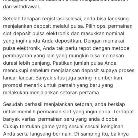
dan withdrawal.
Setelah tahapan registrasi selesai, anda bisa langsung
menjalankan deposit melalui pulsa. Pilih opsi permainan
slot deposit pulsa elektronik dan masukkan nominal
yang ingin anda Anda depositkan. Dengan memakai
pulsa elektronik, Anda tak perlu repot dengan metode
pembayaran yang lain yang mungkin bisa memakan
durasi lebih panjang. Pastikan jumlah pulsa Anda
mencukupi sebelum menjalankan deposit supaya proses
lancar lancar. Banyak situs juga sering memberikan
promosi menarik untuk pemain yang baru yang
melakukan menjalankan setoran pertama.
Sesudah berhasil menjalankan setoran, anda bersiap
untuk memilih permainan slot yang ingin coba. Terdapat
banyak variasi permainan seru yang anda dicoba.
Cukup tentukan game yang sesuai sesuai keinginan
Anda serta langsung bermain. Di samping itu, baiknya