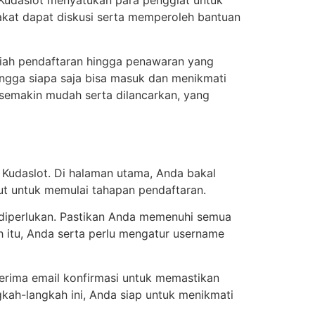
Kudaslot menyatukan para penggiat untuk
rakat dapat diskusi serta memperoleh bantuan
iah pendaftaran hingga penawaran yang
ingga siapa saja bisa masuk dan menikmati
 semakin mudah serta dilancarkan, yang
 Kudaslot. Di halaman utama, Anda bakal
but untuk memulai tahapan pendaftaran.
g diperlukan. Pastikan Anda memenuhi semua
h itu, Anda serta perlu mengatur username
nerima email konfirmasi untuk memastikan
gkah-langkah ini, Anda siap untuk menikmati