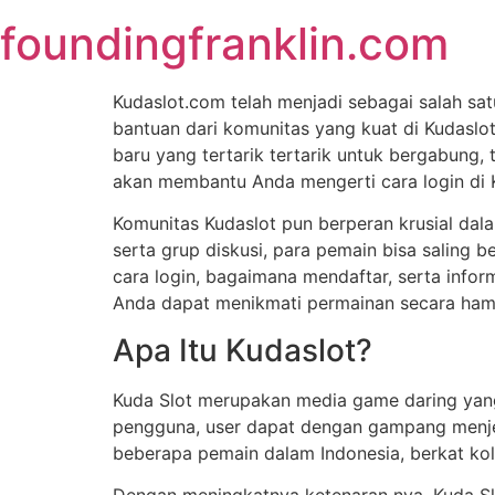
Skip
foundingfranklin.com
to
content
Kudaslot.com telah menjadi sebagai salah sat
bantuan dari komunitas yang kuat di Kudas
baru yang tertarik tertarik untuk bergabung, 
akan membantu Anda mengerti cara login di 
Komunitas Kudaslot pun berperan krusial dal
serta grup diskusi, para pemain bisa saling
cara login, bagaimana mendaftar, serta infor
Anda dapat menikmati permainan secara ham
Apa Itu Kudaslot?
Kuda Slot merupakan media game daring yan
pengguna, user dapat dengan gampang menjel
beberapa pemain dalam Indonesia, berkat ko