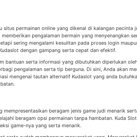
u situs permainan online yang dikenal di kalangan pecinta 
lot memberikan pengalaman bermain yang menyenangkan ser
tetapi sering mengalami kesulitan pada proses login maupun 
Kudaslot dengan gampang serta cepat dan efektif.
am bantuan serta informasi yang dibutuhkan diperlukan ol
 berbagi pengalaman serta tip berguna. Di sini, Anda aka
masi mengenai tautan alternatif Kudaslot yang anda butuhk
batan.
g mempresentasikan beragam jenis game judi menarik sert
ajahi beragam opsi permainan tanpa hambatan. Kuda Slot s
leksi game-nya yang serta menarik.