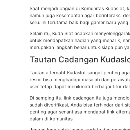
Saat menjadi bagian di Komunitas Kudaslot, 
namun juga kesempatan agar berinteraksi de
seru. Ini terutama baik bagi gamer baru yan
Selain itu, Kuda Slot acapkali menyelenggar
untuk mendapatkan hadiah yang menarik, namu
merupakan langkah benar untuk siapa pun yan
Tautan Cadangan Kudasl
Tautan alternatif Kudaslot sangat penting 
resmi bisa menghadapi masalah dan perawatan
user tetap dapat menikmati berbagai fitur d
Di samping itu, link cadangan itu juga meno
sudah diverifikasi, Anda bisa terhindar dari 
penting agar senantiasa mendapat link alterna
dalam di komunitas.
Jangan lupa untuk meng-update dan menyimpa