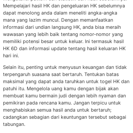
Mempelajari hasil HK dan pengeluaran HK sebelumnya
dapat menolong anda dalam meneliti angka-angka
mana yang lazim muncul. Dengan memanfaatkan
informasi dari undian langsung HK, anda bisa meraih
wawasan yang lebih baik tentang nomor-nomor yang
memiliki potensi besar untuk keluar. Ini termasuk hasil
HK 6D dan informasi update tentang hasil keluaran HK
hari ini.
Selain itu, penting untuk menyusun keuangan dan tidak
terpengaruh suasana saat bertaruh. Tentukan batas
maksimal yang dapat anda taruhkan untuk togel HK dan
patuhi itu. Mengelola uang kamu dengan bijak akan
membuat kamu bermain judi dengan lebih nyaman dan
pemikiran pada rencana kamu. Jangan terpicu untuk
menghabiskan semua hasil anda untuk bertaruh;
cadangkan sebagian dari keuntungan tersebut sebagai
tabungan.