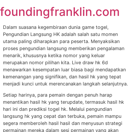
Skip
foundingfranklin.com
to
content
Dalam suasana kegembiraan dunia game togel,
Pengundian Langsung HK adalah salah satu momen
utama paling diharapkan para peserta. Menyaksikan
proses pengundian langsung memberikan pengalaman
menarik, khususnya ketika nomor yang keluar
merupakan nomor pilihan kita. Live draw hk 6d
menawarkan kesempatan luar biasa bagi mendapatkan
kemenangan yang signifikan, dan hasil hk yang tepat
menjadi kunci untuk merencanakan langkah selanjutnya.
Setiap harinya, para pemain dengan penuh harap
menantikan hasil hk yang terupdate, termasuk hasil hk
hari ini dan prediksi togel hk. Melalui pengundian
langsung hk yang cepat dan terbuka, pemain mampu
segera memberoleh hasil hasil dan menyusun strategi
permainan mereka dalam sesi permainan yang akan