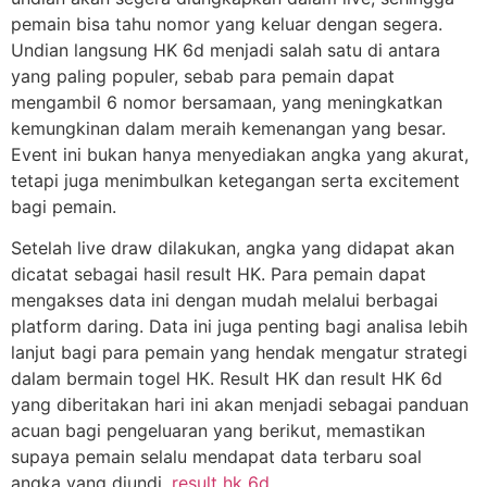
pemain bisa tahu nomor yang keluar dengan segera.
Undian langsung HK 6d menjadi salah satu di antara
yang paling populer, sebab para pemain dapat
mengambil 6 nomor bersamaan, yang meningkatkan
kemungkinan dalam meraih kemenangan yang besar.
Event ini bukan hanya menyediakan angka yang akurat,
tetapi juga menimbulkan ketegangan serta excitement
bagi pemain.
Setelah live draw dilakukan, angka yang didapat akan
dicatat sebagai hasil result HK. Para pemain dapat
mengakses data ini dengan mudah melalui berbagai
platform daring. Data ini juga penting bagi analisa lebih
lanjut bagi para pemain yang hendak mengatur strategi
dalam bermain togel HK. Result HK dan result HK 6d
yang diberitakan hari ini akan menjadi sebagai panduan
acuan bagi pengeluaran yang berikut, memastikan
supaya pemain selalu mendapat data terbaru soal
angka yang diundi.
result hk 6d