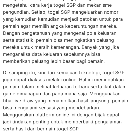
mengetahui cara kerja togel SGP dan mekanisme
pengundian. Setiap, togel SGP mengeluarkan nomor
yang kemudian kemudian menjadi patokan untuk para
pemain agar memilih angka keberuntungan mereka.
Dengan pengetahuan yang mengenai pola keluaran
serta statistik, pemain bisa meningkatkan peluang
mereka untuk meraih kemenangan. Banyak yang jika
menganalisa data keluaran sebelumnya bisa
memberikan peluang lebih besar bagi pemain.
Di samping itu, kini dari kemajuan teknologi, togel SGP
juga dapat diakses melalui online. Hal ini memudahkan
pemain dalam melihat keluaran terbaru serta ikut dalam
game dimanapun dan pada mana saja. Menggunakan
fitur live draw yang menampilkan hasil langsung, pemain
bisa mengalami sensasi yang mendebarkan.
Menggunakan platform online ini dengan bijak dapat
jadi tindakan penting untuk memperbaiki pengalaman
serta hasil dari bermain togel SGP.