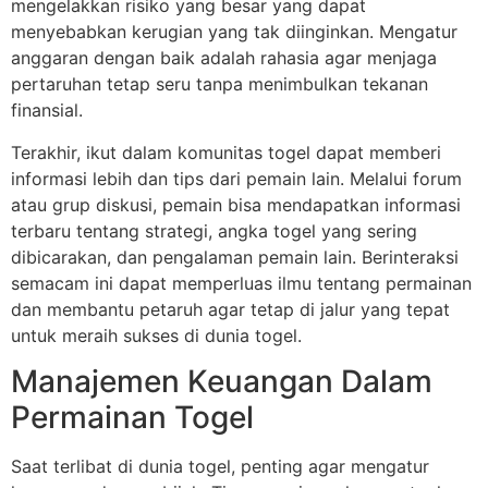
mengelakkan risiko yang besar yang dapat
menyebabkan kerugian yang tak diinginkan. Mengatur
anggaran dengan baik adalah rahasia agar menjaga
pertaruhan tetap seru tanpa menimbulkan tekanan
finansial.
Terakhir, ikut dalam komunitas togel dapat memberi
informasi lebih dan tips dari pemain lain. Melalui forum
atau grup diskusi, pemain bisa mendapatkan informasi
terbaru tentang strategi, angka togel yang sering
dibicarakan, dan pengalaman pemain lain. Berinteraksi
semacam ini dapat memperluas ilmu tentang permainan
dan membantu petaruh agar tetap di jalur yang tepat
untuk meraih sukses di dunia togel.
Manajemen Keuangan Dalam
Permainan Togel
Saat terlibat di dunia togel, penting agar mengatur