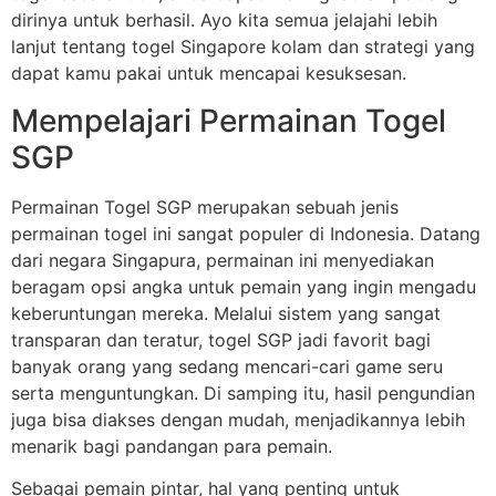
dirinya untuk berhasil. Ayo kita semua jelajahi lebih
lanjut tentang togel Singapore kolam dan strategi yang
dapat kamu pakai untuk mencapai kesuksesan.
Mempelajari Permainan Togel
SGP
Permainan Togel SGP merupakan sebuah jenis
permainan togel ini sangat populer di Indonesia. Datang
dari negara Singapura, permainan ini menyediakan
beragam opsi angka untuk pemain yang ingin mengadu
keberuntungan mereka. Melalui sistem yang sangat
transparan dan teratur, togel SGP jadi favorit bagi
banyak orang yang sedang mencari-cari game seru
serta menguntungkan. Di samping itu, hasil pengundian
juga bisa diakses dengan mudah, menjadikannya lebih
menarik bagi pandangan para pemain.
Sebagai pemain pintar, hal yang penting untuk