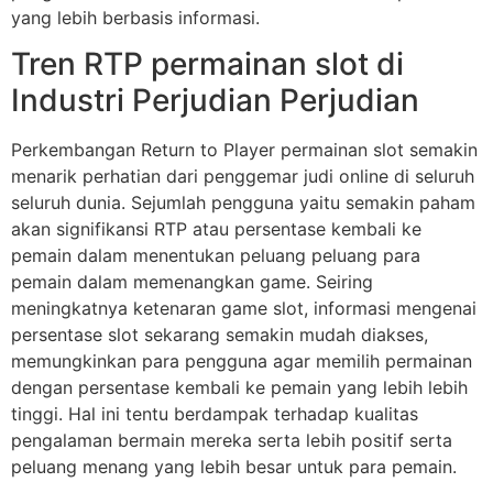
yang lebih berbasis informasi.
Tren RTP permainan slot di
Industri Perjudian Perjudian
Perkembangan Return to Player permainan slot semakin
menarik perhatian dari penggemar judi online di seluruh
seluruh dunia. Sejumlah pengguna yaitu semakin paham
akan signifikansi RTP atau persentase kembali ke
pemain dalam menentukan peluang peluang para
pemain dalam memenangkan game. Seiring
meningkatnya ketenaran game slot, informasi mengenai
persentase slot sekarang semakin mudah diakses,
memungkinkan para pengguna agar memilih permainan
dengan persentase kembali ke pemain yang lebih lebih
tinggi. Hal ini tentu berdampak terhadap kualitas
pengalaman bermain mereka serta lebih positif serta
peluang menang yang lebih besar untuk para pemain.