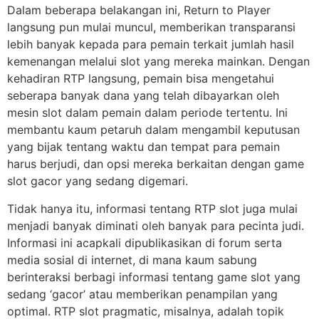
Dalam beberapa belakangan ini, Return to Player
langsung pun mulai muncul, memberikan transparansi
lebih banyak kepada para pemain terkait jumlah hasil
kemenangan melalui slot yang mereka mainkan. Dengan
kehadiran RTP langsung, pemain bisa mengetahui
seberapa banyak dana yang telah dibayarkan oleh
mesin slot dalam pemain dalam periode tertentu. Ini
membantu kaum petaruh dalam mengambil keputusan
yang bijak tentang waktu dan tempat para pemain
harus berjudi, dan opsi mereka berkaitan dengan game
slot gacor yang sedang digemari.
Tidak hanya itu, informasi tentang RTP slot juga mulai
menjadi banyak diminati oleh banyak para pecinta judi.
Informasi ini acapkali dipublikasikan di forum serta
media sosial di internet, di mana kaum sabung
berinteraksi berbagi informasi tentang game slot yang
sedang ‘gacor’ atau memberikan penampilan yang
optimal. RTP slot pragmatic, misalnya, adalah topik