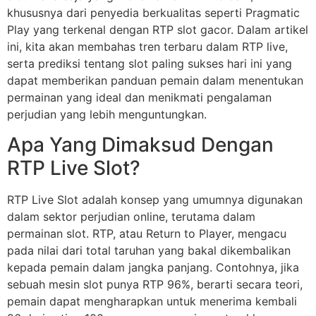
khususnya dari penyedia berkualitas seperti Pragmatic
Play yang terkenal dengan RTP slot gacor. Dalam artikel
ini, kita akan membahas tren terbaru dalam RTP live,
serta prediksi tentang slot paling sukses hari ini yang
dapat memberikan panduan pemain dalam menentukan
permainan yang ideal dan menikmati pengalaman
perjudian yang lebih menguntungkan.
Apa Yang Dimaksud Dengan
RTP Live Slot?
RTP Live Slot adalah konsep yang umumnya digunakan
dalam sektor perjudian online, terutama dalam
permainan slot. RTP, atau Return to Player, mengacu
pada nilai dari total taruhan yang bakal dikembalikan
kepada pemain dalam jangka panjang. Contohnya, jika
sebuah mesin slot punya RTP 96%, berarti secara teori,
pemain dapat mengharapkan untuk menerima kembali