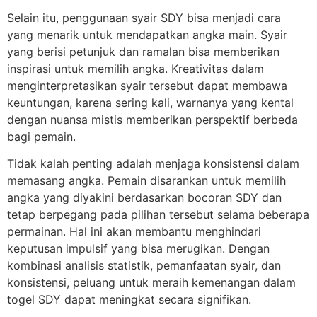
Selain itu, penggunaan syair SDY bisa menjadi cara
yang menarik untuk mendapatkan angka main. Syair
yang berisi petunjuk dan ramalan bisa memberikan
inspirasi untuk memilih angka. Kreativitas dalam
menginterpretasikan syair tersebut dapat membawa
keuntungan, karena sering kali, warnanya yang kental
dengan nuansa mistis memberikan perspektif berbeda
bagi pemain.
Tidak kalah penting adalah menjaga konsistensi dalam
memasang angka. Pemain disarankan untuk memilih
angka yang diyakini berdasarkan bocoran SDY dan
tetap berpegang pada pilihan tersebut selama beberapa
permainan. Hal ini akan membantu menghindari
keputusan impulsif yang bisa merugikan. Dengan
kombinasi analisis statistik, pemanfaatan syair, dan
konsistensi, peluang untuk meraih kemenangan dalam
togel SDY dapat meningkat secara signifikan.