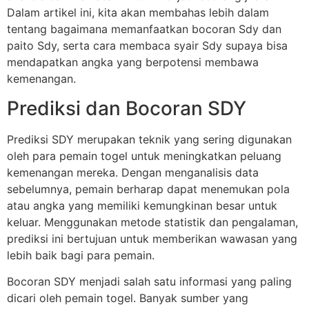
Dalam artikel ini, kita akan membahas lebih dalam
tentang bagaimana memanfaatkan bocoran Sdy dan
paito Sdy, serta cara membaca syair Sdy supaya bisa
mendapatkan angka yang berpotensi membawa
kemenangan.
Prediksi dan Bocoran SDY
Prediksi SDY merupakan teknik yang sering digunakan
oleh para pemain togel untuk meningkatkan peluang
kemenangan mereka. Dengan menganalisis data
sebelumnya, pemain berharap dapat menemukan pola
atau angka yang memiliki kemungkinan besar untuk
keluar. Menggunakan metode statistik dan pengalaman,
prediksi ini bertujuan untuk memberikan wawasan yang
lebih baik bagi para pemain.
Bocoran SDY menjadi salah satu informasi yang paling
dicari oleh pemain togel. Banyak sumber yang