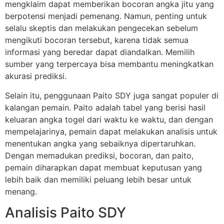
mengklaim dapat memberikan bocoran angka jitu yang
berpotensi menjadi pemenang. Namun, penting untuk
selalu skeptis dan melakukan pengecekan sebelum
mengikuti bocoran tersebut, karena tidak semua
informasi yang beredar dapat diandalkan. Memilih
sumber yang terpercaya bisa membantu meningkatkan
akurasi prediksi.
Selain itu, penggunaan Paito SDY juga sangat populer di
kalangan pemain. Paito adalah tabel yang berisi hasil
keluaran angka togel dari waktu ke waktu, dan dengan
mempelajarinya, pemain dapat melakukan analisis untuk
menentukan angka yang sebaiknya dipertaruhkan.
Dengan memadukan prediksi, bocoran, dan paito,
pemain diharapkan dapat membuat keputusan yang
lebih baik dan memiliki peluang lebih besar untuk
menang.
Analisis Paito SDY