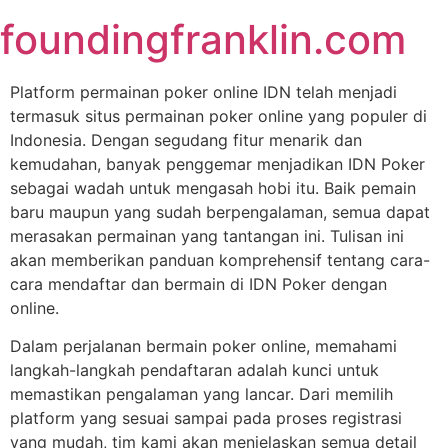
Skip
foundingfranklin.com
to
content
Platform permainan poker online IDN telah menjadi
termasuk situs permainan poker online yang populer di
Indonesia. Dengan segudang fitur menarik dan
kemudahan, banyak penggemar menjadikan IDN Poker
sebagai wadah untuk mengasah hobi itu. Baik pemain
baru maupun yang sudah berpengalaman, semua dapat
merasakan permainan yang tantangan ini. Tulisan ini
akan memberikan panduan komprehensif tentang cara-
cara mendaftar dan bermain di IDN Poker dengan
online.
Dalam perjalanan bermain poker online, memahami
langkah-langkah pendaftaran adalah kunci untuk
memastikan pengalaman yang lancar. Dari memilih
platform yang sesuai sampai pada proses registrasi
yang mudah, tim kami akan menjelaskan semua detail