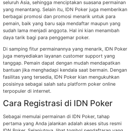
seluruh Asia, sehingga menciptakan suasana permainan
yang menantang. Selain itu, IDN Poker juga memberikan
berbagai promosi dan promosi menarik untuk para
pemain, baik yang baru saja mendaftar maupun yang
sudah lama menjadi anggota. Hal ini kian menambah
daya tarik bagi para penggemar poker.
Di samping fitur permainannya yang menarik, IDN Poker
juga menyediakan layanan customer support yang
tanggap. Pemain dapat dengan mudah mendapatkan
bantuan jika menghadapi kendala saat bermain. Dengan
fasilitas yang tersedia, IDN Poker kian mengukuhkan
posisinya sebagai salah satu platform poker online
terpopuler di internet.
Cara Registrasi di IDN Poker
Sebagai memulai permainan di IDN Poker, tahap
pertama yang Anda jalankan adalah akses situs resmi
IDN Poker. Selanjutnya, lihat tombol pendaftaran yang